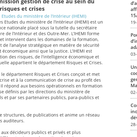
mission gestion de crise au sein du
d’
isques et crises
aff
15
 Etudes du ministère de l’Intérieur (IHEMI)
es Etudes du ministère de l’Intérieur (IHEMI) est un
19
ce nationale placé sous la tutelle du secrétaire
re de l’Intérieur et des Outre-Mer. L’IHEMI forme
Pou
et intervient dans les domaines de la formation,
d’
et de l’analyse stratégique en matière de sécurité
ada
t économique ainsi que la justice. L’IHEMI est
03
tion des risques, de l'intelligence économique et
quelle appartient le département Risques et Crises.
Un
co
, le département Risques et Crises conçoit et met
ge
crise et à la communication de crise au profit des
Mar
. Il répond aux besoins opérationnels en formation
 définis par les directions du ministère de
02
els et par ses partenaires publics, para-publics et
Co
in
 structures, de publications et anime un réseau
dév
ns auditeurs.
28
 aux décideurs publics et privés et plus