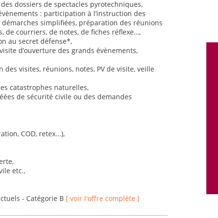
i des dossiers de spectacles pyrotechniques,
évènements : participation à l’instruction des
ia démarches simplifiées, préparation des réunions
 de courriers, de notes, de fiches réflexe…,
ion au secret défense*,
, visite d’ouverture des grands évènements,
des visites, réunions, notes, PV de visite, veille
s catastrophes naturelles,
réées de sécurité civile ou des demandes
ation, COD, retex...),
rte,
ile etc.,
actuels - Catégorie B
[ voir l'offre complète ]