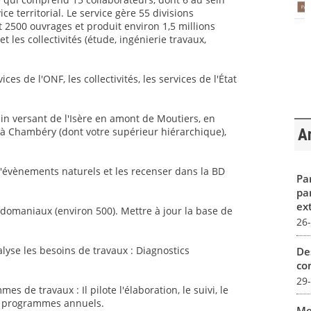
ce territorial. Le service gère 55 divisions
2500 ouvrages et produit environ 1,5 millions
t les collectivités (étude, ingénierie travaux,
ces de l'ONF, les collectivités, les services de l'État
sin versant de l'Isère en amont de Moutiers, en
e à Chambéry (dont votre supérieur hiérarchique),
Ar
s d'évènements naturels et les recenser dans la BD
Par
pa
ex
s domaniaux (environ 500). Mettre à jour la base de
26
lyse les besoins de travaux : Diagnostics
De
con
29
 de travaux : Il pilote l'élaboration, le suivi, le
es programmes annuels.
Me