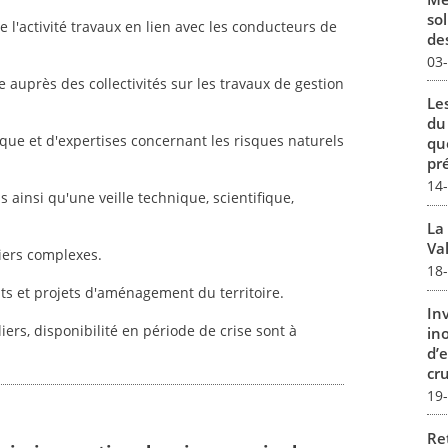
sol
de l'activité travaux en lien avec les conducteurs de
des
03
 auprès des collectivités sur les travaux de gestion
Le
du
que et d'expertises concernant les risques naturels
qu
pré
14
s ainsi qu'une veille technique, scientifique,
La
Val
tiers complexes.
18
ts et projets d'aménagement du territoire.
In
ers, disponibilité en période de crise sont à
in
d’
cru
19
Re