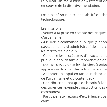
Le bureau anime la mission « référent dé
en oeuvre de la directive inondation.
Poste placé sous la responsabilité du ch
technologique.
Les missions :
- Veiller à la prise en compte des risqu
d'urbanisme.
- Assurer la commande publique (élabora
passation et suivi administratif des mar
les territoires à enjeux.
- Conduire les procédures d'association 
publique aboutissant à l?approbation de
- Donner des avis sur les dossiers à enje
application du droit des sols, dossiers fo
- Apporter un appui en tant que de besoi
de l'urbanisme et du contentieux.
- Contribuer en tant que de besoin à l'ap
des urgences (exemple : instruction des d
communes).
- Participer aux retours d'expérience po
eaux.