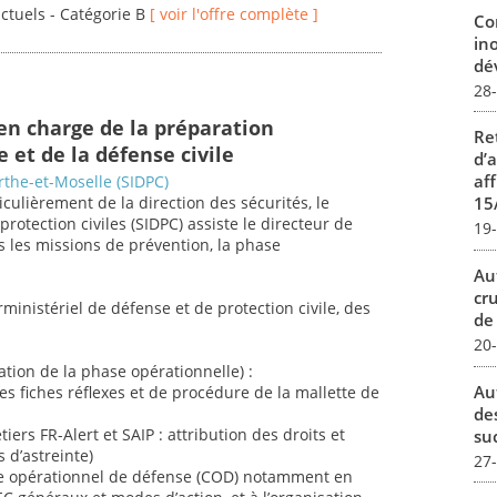
actuels - Catégorie B
[ voir l'offre complète ]
Co
in
dév
28
en charge de la préparation
Re
 et de la défense civile
d’
aff
the-et-Moselle (SIDPC)
iculièrement de la direction des sécurités, le
15
protection civiles (SIDPC) assiste le directeur de
19
ns les missions de prévention, la phase
Au
cr
ministériel de défense et de protection civile, des
de
20
ation de la phase opérationnelle) :
Au
des fiches réflexes et de procédure de la mallette de
de
tiers FR-Alert et SAIP : attribution des droits et
su
 d’astreinte)
27
re opérationnel de défense (COD) notamment en