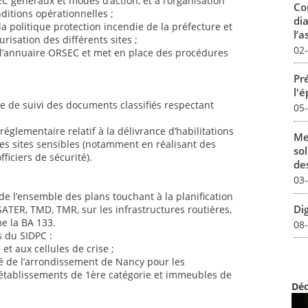
C généraux et modes d’action, et à l’organisation
Co
ditions opérationnelles ;
dia
 la politique protection incendie de la préfecture et
l’a
risation des différents sites ;
02
de l’annuaire ORSEC et met en place des procédures
Pré
l'
re de suivi des documents classifiés respectant
05
réglementaire relatif à la délivrance d’habilitations
Me
des sites sensibles (notamment en réalisant des
sol
fficiers de sécurité).
des
03
 de l’ensemble des plans touchant à la planification
Dig
ATER, TMD, TMR, sur les infrastructures routières,
me la BA 133.
08
 du SIDPC :
 et aux cellules de crise ;
é de l’arrondissement de Nancy pour les
 établissements de 1ère catégorie et immeubles de
Déc