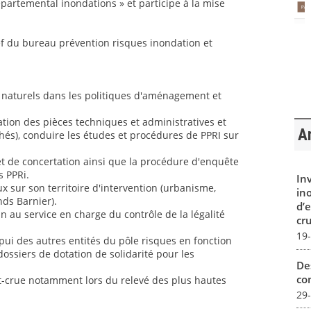
partemental inondations » et participe à la mise
ef du bureau prévention risques inondation et
es naturels dans les politiques d'aménagement et
tion des pièces techniques et administratives et
Ar
chés), conduire les études et procédures de PPRI sur
et de concertation ainsi que la procédure d'enquête
s PPRi.
In
ux sur son territoire d'intervention (urbanisme,
in
nds Barnier).
d’
n au service en charge du contrôle de la légalité
cru
19
pui des autres entités du pôle risques en fonction
ossiers de dotation de solidarité pour les
De
con
st-crue notamment lors du relevé des plus hautes
29