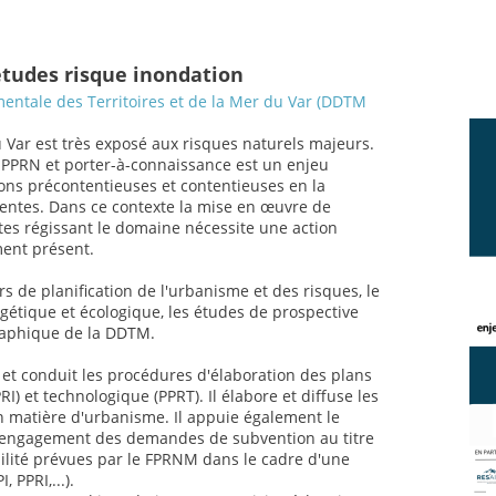
études risque inondation
entale des Territoires et de la Mer du Var (DDTM
Var est très exposé aux risques naturels majeurs.
s PPRN et porter-à-connaissance est un enjeu
ions précontentieuses et contentieuses en la
entes. Dans ce contexte la mise en œuvre de
tes régissant le domaine nécessite une action
ment présent.
rs de planification de l'urbanisme et des risques, le
rgétique et écologique, les études de prospective
raphique de la DDTM.
 et conduit les procédures d'élaboration des plans
I) et technologique (PPRT). Il élabore et diffuse les
n matière d'urbanisme. Il appuie également le
t engagement des demandes de subvention au titre
ilité prévues par le FPRNM dans le cadre d'une
PPRI,...).