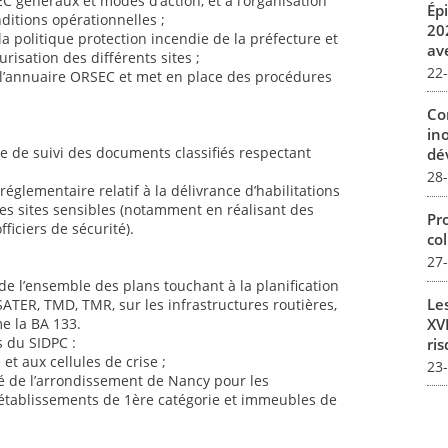
C généraux et modes d’action, et à l’organisation
Ép
ditions opérationnelles ;
20
 la politique protection incendie de la préfecture et
av
risation des différents sites ;
22
de l’annuaire ORSEC et met en place des procédures
Co
in
re de suivi des documents classifiés respectant
dév
28
réglementaire relatif à la délivrance d’habilitations
des sites sensibles (notamment en réalisant des
Pro
fficiers de sécurité).
col
27
 de l’ensemble des plans touchant à la planification
Le
ATER, TMD, TMR, sur les infrastructures routières,
XVI
me la BA 133.
 du SIDPC :
ris
 et aux cellules de crise ;
23
é de l’arrondissement de Nancy pour les
 établissements de 1ère catégorie et immeubles de