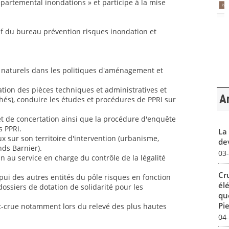
partemental inondations » et participe à la mise
ef du bureau prévention risques inondation et
es naturels dans les politiques d'aménagement et
tion des pièces techniques et administratives et
Ar
chés), conduire les études et procédures de PPRI sur
et de concertation ainsi que la procédure d'enquête
s PPRi.
La 
ux sur son territoire d'intervention (urbanisme,
dev
nds Barnier).
03
n au service en charge du contrôle de la légalité
Cr
pui des autres entités du pôle risques en fonction
él
ossiers de dotation de solidarité pour les
qu
Pie
st-crue notamment lors du relevé des plus hautes
04