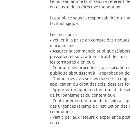
Le bureau anime la mission « référent dé
en oeuvre de la directive inondation.
Poste placé sous la responsabilité du ch
technologique.
Les missions :
- Veiller à la prise en compte des risqu
d'urbanisme.
- Assurer la commande publique (élabora
passation et suivi administratif des mar
les territoires à enjeux.
- Conduire les procédures d'association 
publique aboutissant à l?approbation de
- Donner des avis sur les dossiers à enje
application du droit des sols, dossiers fo
- Apporter un appui en tant que de besoi
de l'urbanisme et du contentieux.
- Contribuer en tant que de besoin à l'ap
des urgences (exemple : instruction des d
communes).
- Participer aux retours d'expérience po
eaux.