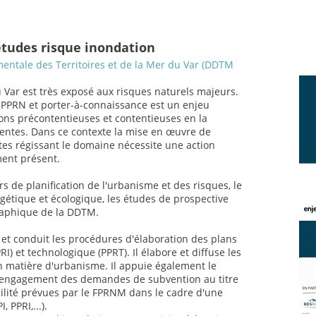
études risque inondation
entale des Territoires et de la Mer du Var (DDTM
Var est très exposé aux risques naturels majeurs.
s PPRN et porter-à-connaissance est un enjeu
ions précontentieuses et contentieuses en la
entes. Dans ce contexte la mise en œuvre de
tes régissant le domaine nécessite une action
ment présent.
rs de planification de l'urbanisme et des risques, le
rgétique et écologique, les études de prospective
raphique de la DDTM.
 et conduit les procédures d'élaboration des plans
I) et technologique (PPRT). Il élabore et diffuse les
n matière d'urbanisme. Il appuie également le
t engagement des demandes de subvention au titre
ilité prévues par le FPRNM dans le cadre d'une
PPRI,...).