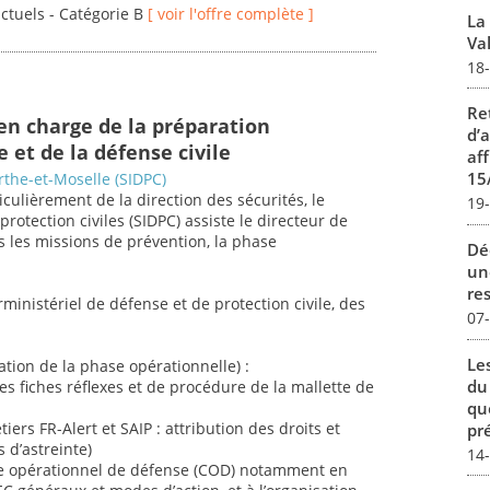
actuels - Catégorie B
[ voir l'offre complète ]
La
Val
18
Re
en charge de la préparation
d’
 et de la défense civile
aff
15
the-et-Moselle (SIDPC)
iculièrement de la direction des sécurités, le
19
protection civiles (SIDPC) assiste le directeur de
ns les missions de prévention, la phase
Dé
un
re
ministériel de défense et de protection civile, des
07
Le
ation de la phase opérationnelle) :
du
des fiches réflexes et de procédure de la mallette de
qu
tiers FR-Alert et SAIP : attribution des droits et
pré
 d’astreinte)
14
re opérationnel de défense (COD) notamment en