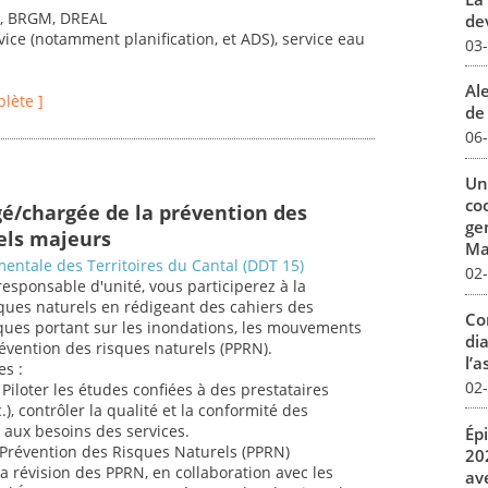
s, BRGM, DREAL
dev
vice (notamment planification, et ADS), service eau
03
Al
plète ]
de 
06
Un
co
gé/chargée de la prévention des
ge
els majeurs
Mar
entale des Territoires du Cantal (DDT 15)
02
responsable d'unité, vous participerez à la
ques naturels en rédigeant des cahiers des
Co
iques portant sur les inondations, les mouvements
dia
révention des risques naturels (PPRN).
l’a
es :
02
Piloter les études confiées à des prestataires
.), contrôler la qualité et la conformité des
t aux besoins des services.
Ép
e Prévention des Risques Naturels (PPRN)
20
la révision des PPRN, en collaboration avec les
av