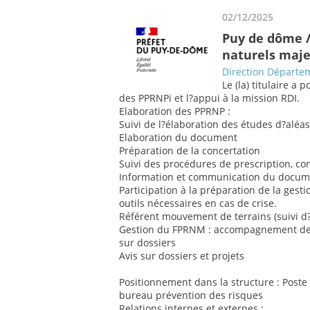
02/12/2025
Puy de dôme /
naturels maj
Direction Départem
Le (la) titulaire a 
des PPRNPi et l?appui à la mission RDI.
Elaboration des PPRNP :
Suivi de l?élaboration des études d?aléa
Elaboration du document
Préparation de la concertation
Suivi des procédures de prescription, c
Information et communication du docume
Participation à la préparation de la ges
outils nécessaires en cas de crise.
Référent mouvement de terrains (suivi 
Gestion du FPRNM : accompagnement des c
sur dossiers
Avis sur dossiers et projets
Positionnement dans la structure : Post
bureau prévention des risques
Relations internes et externes :