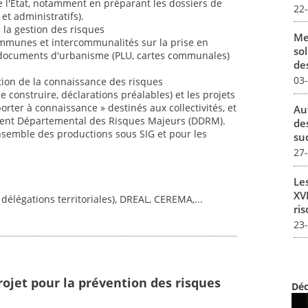
s de l'État, notamment en préparant les dossiers de
22
et administratifs).
 la gestion des risques
Me
 communes et intercommunalités sur la prise en
sol
 documents d'urbanisme (PLU, cartes communales)
des
03
tion de la connaissance des risques
 construire, déclarations préalables) et les projets
orter à connaissance » destinés aux collectivités, et
Au
ent Départemental des Risques Majeurs (DDRM).
de
ensemble des productions sous SIG et pour les
su
27
Le
XVI
 délégations territoriales), DREAL, CEREMA,...
ris
23
rojet pour la prévention des risques
Déc