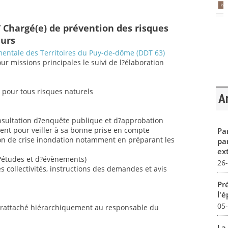
 Chargé(e) de prévention des risques
eurs
entale des Territoires du Puy-de-dôme (DDT 63)
pour missions principales le suivi de l?élaboration
s pour tous risques naturels
Ar
onsultation d?enquête publique et d?approbation
nt pour veiller à sa bonne prise en compte
Par
tion de crise inondation notamment en préparant les
pa
ex
d?études et d?évènements)
26
ollectivités, instructions des demandes et avis
Pré
l'
05
e rattaché hiérarchiquement au responsable du
La 