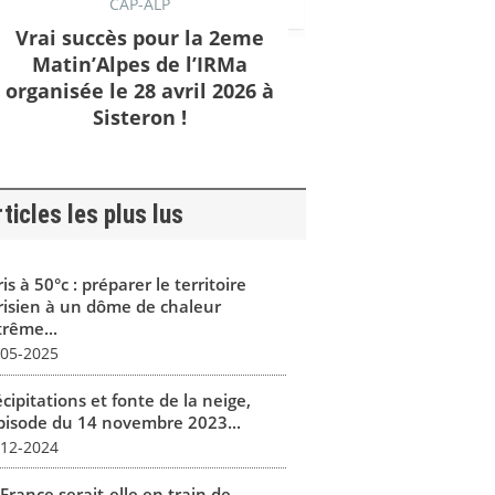
CAP-ALP
Vrai succès pour la 2eme
Matin’Alpes de l’IRMa
organisée le 28 avril 2026 à
Sisteron !
ticles les plus lus
is à 50°c : préparer le territoire
risien à un dôme de chaleur
trême...
-05-2025
cipitations et fonte de la neige,
épisode du 14 novembre 2023...
-12-2024
France serait-elle en train de