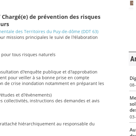
 Chargé(e) de prévention des risques
eurs
entale des Territoires du Puy-de-dôme (DDT 63)
pour missions principales le suivi de l?élaboration
s pour tous risques naturels
Ar
onsultation d?enquête publique et d?approbation
nt pour veiller à sa bonne prise en compte
Dig
tion de crise inondation notamment en préparant les
08
d?études et d?évènements)
Me
ollectivités, instructions des demandes et avis
sol
des
03
e rattaché hiérarchiquement au responsable du
Au
de