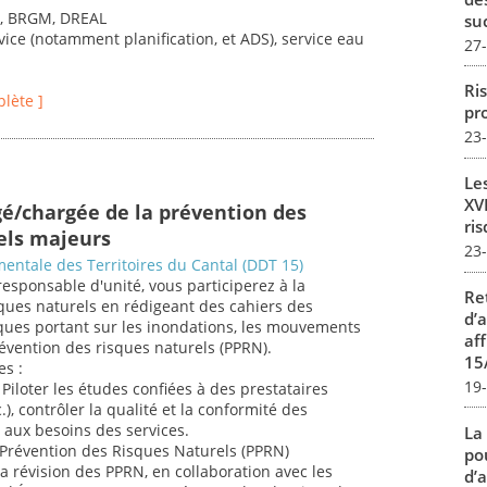
s, BRGM, DREAL
su
vice (notamment planification, et ADS), service eau
27
Ris
plète ]
pro
23
Le
XVI
gé/chargée de la prévention des
ris
els majeurs
23
entale des Territoires du Cantal (DDT 15)
responsable d'unité, vous participerez à la
Re
ques naturels en rédigeant des cahiers des
d’
iques portant sur les inondations, les mouvements
aff
révention des risques naturels (PPRN).
15
es :
19
Piloter les études confiées à des prestataires
.), contrôler la qualité et la conformité des
t aux besoins des services.
La
e Prévention des Risques Naturels (PPRN)
pou
la révision des PPRN, en collaboration avec les
d’a