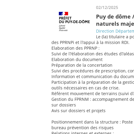
02/12/2025
Puy de dôme /
naturels maj
Direction Départem
Le (la) titulaire a 
des PPRNPi et l?appui à la mission RDI.
Elaboration des PPRNP :
Suivi de l?élaboration des études d?aléa
Elaboration du document
Préparation de la concertation
Suivi des procédures de prescription, c
Information et communication du docume
Participation à la préparation de la ges
outils nécessaires en cas de crise.
Référent mouvement de terrains (suivi 
Gestion du FPRNM : accompagnement des c
sur dossiers
Avis sur dossiers et projets
Positionnement dans la structure : Post
bureau prévention des risques
Relations internes et externes :