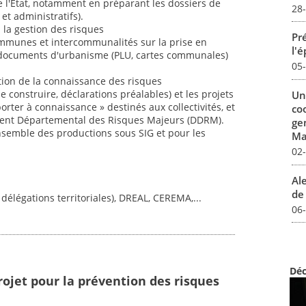
s de l'État, notamment en préparant les dossiers de
28
et administratifs).
 la gestion des risques
Pré
 communes et intercommunalités sur la prise en
l'
 documents d'urbanisme (PLU, cartes communales)
05
tion de la connaissance des risques
 construire, déclarations préalables) et les projets
Un
orter à connaissance » destinés aux collectivités, et
co
ent Départemental des Risques Majeurs (DDRM).
ge
ensemble des productions sous SIG et pour les
Mar
02
Al
de 
 délégations territoriales), DREAL, CEREMA,...
06
Déc
rojet pour la prévention des risques