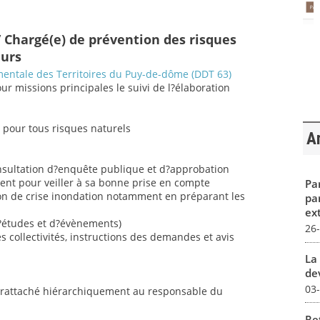
 Chargé(e) de prévention des risques
eurs
entale des Territoires du Puy-de-dôme (DDT 63)
pour missions principales le suivi de l?élaboration
s pour tous risques naturels
Ar
onsultation d?enquête publique et d?approbation
nt pour veiller à sa bonne prise en compte
Par
tion de crise inondation notamment en préparant les
pa
ex
d?études et d?évènements)
26
ollectivités, instructions des demandes et avis
La 
dev
03
e rattaché hiérarchiquement au responsable du
Re