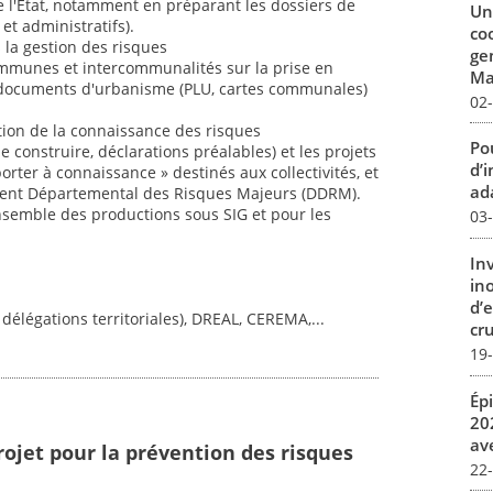
s de l'État, notamment en préparant les dossiers de
Un
et administratifs).
co
 la gestion des risques
ge
 communes et intercommunalités sur la prise en
Mar
 documents d'urbanisme (PLU, cartes communales)
02
tion de la connaissance des risques
Pou
 construire, déclarations préalables) et les projets
d’
orter à connaissance » destinés aux collectivités, et
ada
ent Départemental des Risques Majeurs (DDRM).
ensemble des productions sous SIG et pour les
03
In
in
d’
 délégations territoriales), DREAL, CEREMA,...
cru
19
Ép
20
av
rojet pour la prévention des risques
22