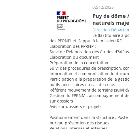
02/12/2025
Puy de dôme /
naturels maj
Direction Départem
Le (la) titulaire a 
des PPRNPi et l?appui à la mission RDI.
Elaboration des PPRNP :
Suivi de l?élaboration des études d?aléa
Elaboration du document
Préparation de la concertation
Suivi des procédures de prescription, c
Information et communication du docume
Participation à la préparation de la ges
outils nécessaires en cas de crise.
Référent mouvement de terrains (suivi 
Gestion du FPRNM : accompagnement des c
sur dossiers
Avis sur dossiers et projets
Positionnement dans la structure : Post
bureau prévention des risques
Relations internes et externes :