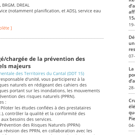
s, BRGM, DREAL
d’
vice (notamment planification, et ADS), service eau
aff
15
19
plète ]
Dé
un
re
07
gé/chargée de la prévention des
els majeurs
La
entale des Territoires du Cantal (DDT 15)
pou
responsable d'unité, vous participerez à la
d’a
ques naturels en rédigeant des cahiers des
28
iques portant sur les inondations, les mouvements
révention des risques naturels (PPRN).
Cr
es :
él
Piloter les études confiées à des prestataires
qu
.), contrôler la qualité et la conformité des
Pie
t aux besoins des services.
e Prévention des Risques Naturels (PPRN)
04
la révision des PPRN, en collaboration avec les