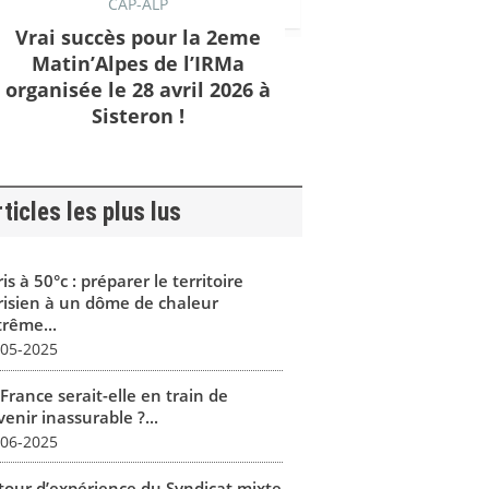
CAP-ALP
Vrai succès pour la 2eme
Matin’Alpes de l’IRMa
organisée le 28 avril 2026 à
Sisteron !
ticles les plus lus
is à 50°c : préparer le territoire
risien à un dôme de chaleur
trême...
-05-2025
France serait-elle en train de
enir inassurable ?...
-06-2025
tour d’expérience du Syndicat mixte