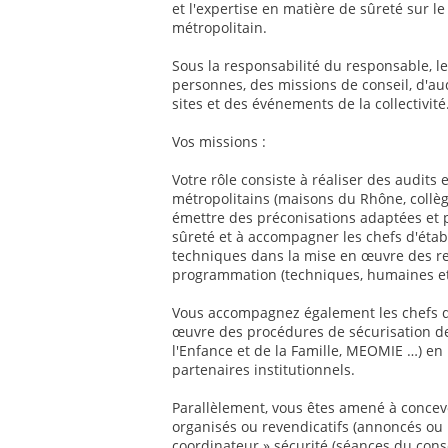
et l'expertise en matière de sûreté sur l
métropolitain.
Sous la responsabilité du responsable, le
personnes, des missions de conseil, d'au
sites et des événements de la collectivité
Vos missions :
Votre rôle consiste à réaliser des audits 
métropolitains (maisons du Rhône, collèg
émettre des préconisations adaptées et 
sûreté et à accompagner les chefs d'étab
techniques dans la mise en œuvre des r
programmation (techniques, humaines et 
Vous accompagnez également les chefs d'
œuvre des procédures de sécurisation de 
l'Enfance et de la Famille, MEOMIE …) en p
partenaires institutionnels.
Parallèlement, vous êtes amené à concevo
organisés ou revendicatifs (annoncés ou i
coordinateur » sécurité (séances du con