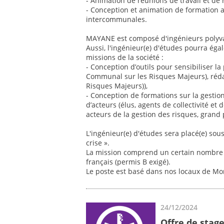
- Animation de réunions de travail et de r
- Conception et animation de formation 
intercommunales.
MAYANE est composé d'ingénieurs polyvale
Aussi, l'ingénieur(e) d'études pourra éga
missions de la société :
- Conception d’outils pour sensibiliser 
Communal sur les Risques Majeurs), réd
Risques Majeurs)),
- Conception de formations sur la gestio
d’acteurs (élus, agents de collectivité et 
acteurs de la gestion des risques, grand 
L'ingénieur(e) d'études sera placé(e) sou
crise ».
La mission comprend un certain nombre 
français (permis B exigé).
Le poste est basé dans nos locaux de Mon
24/12/2024
Offre de stag