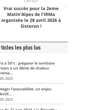
CAP-ALP
Vrai succès pour la 2eme
Matin’Alpes de l’IRMa
organisée le 28 avril 2026 à
Sisteron !
ticles les plus lus
is à 50°c : préparer le territoire
risien à un dôme de chaleur
trême...
-05-2025
téger l’assurabilité, un enjeu
lectif...
-05-2025
ue du 21 juin 2024 à la Bérarde :