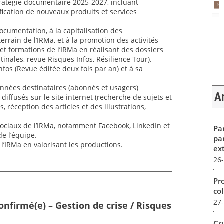
ratégie documentaire 2025-2027, incluant
tification de nouveaux produits et services
documentation, à la capitalisation des
rrain de l’IRMa, et à la promotion des activités
t formations de l’IRMa en réalisant des dossiers
nales, revue Risques Infos, Résilience Tour).
Infos (Revue éditée deux fois par an) et à sa
données destinataires (abonnés et usagers)
Ar
 diffusés sur le site internet (recherche de sujets et
s, réception des articles et des illustrations,
sociaux de l’IRMa, notamment Facebook, LinkedIn et
Par
de l’équipe.
pa
e l’IRMa en valorisant les productions.
ex
26
Pro
col
27
onfirmé(e) – Gestion de crise / Risques
Cr