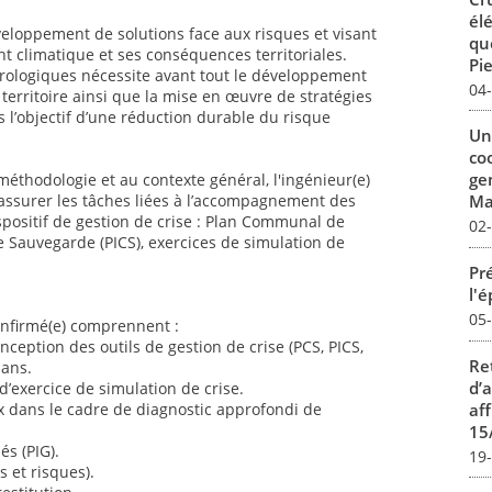
él
loppement de solutions face aux risques et visant
qu
nt climatique et ses conséquences territoriales.
Pie
drologiques nécessite avant tout le développement
04
territoire ainsi que la mise en œuvre de stratégies
s l’objectif d’une réduction durable du risque
Un
co
ge
éthodologie et au contexte général, l'ingénieur(e)
assurer les tâches liées à l’accompagnement des
Mar
ispositif de gestion de crise : Plan Communal de
02
 Sauvegarde (PICS), exercices de simulation de
Pré
l'
05
confirmé(e) comprennent :
ception des outils de gestion de crise (PCS, PICS,
Re
lans.
d’
’exercice de simulation de crise.
aff
x dans le cadre de diagnostic approfondi de
15
és (PIG).
19
s et risques).