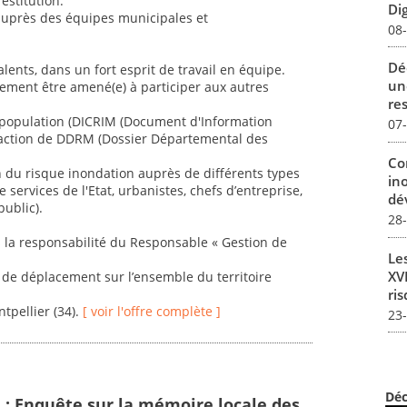
estitution.
Dig
auprès des équipes municipales et
08
Dé
nts, dans un fort esprit de travail en équipe.
un
lement être amené(e) à participer aux autres
re
la population (DICRIM (Document d'Information
07
action de DDRM (Dossier Départemental des
Co
n du risque inondation auprès de différents types
in
de services de l'Etat, urbanistes, chefs d’entreprise,
dév
public).
28
s la responsabilité du Responsable « Gestion de
Le
XVI
de déplacement sur l’ensemble du territoire
ris
tpellier (34).
[ voir l'offre complète ]
23
Déc
e : Enquête sur la mémoire locale des