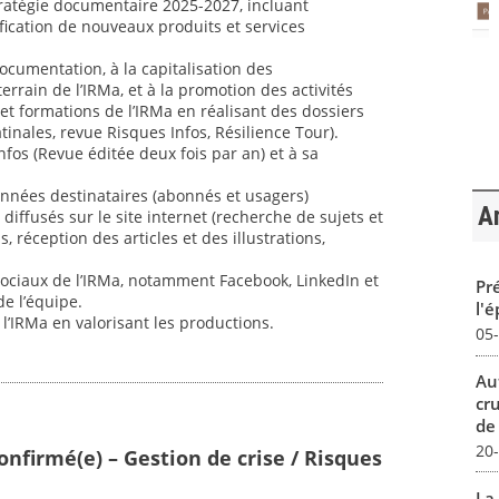
ratégie documentaire 2025-2027, incluant
tification de nouveaux produits et services
documentation, à la capitalisation des
rrain de l’IRMa, et à la promotion des activités
t formations de l’IRMa en réalisant des dossiers
nales, revue Risques Infos, Résilience Tour).
Infos (Revue éditée deux fois par an) et à sa
données destinataires (abonnés et usagers)
Ar
 diffusés sur le site internet (recherche de sujets et
s, réception des articles et des illustrations,
sociaux de l’IRMa, notamment Facebook, LinkedIn et
Pré
de l’équipe.
l'
e l’IRMa en valorisant les productions.
05
Au
cr
de
20
onfirmé(e) – Gestion de crise / Risques
La