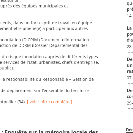
estitution.
qu
auprès des équipes municipales et
pré
14
nts, dans un fort esprit de travail en équipe.
La
lement être amené(e) à participer aux autres
pou
la population (DICRIM (Document d'Information
d’a
action de DDRM (Dossier Départemental des
28
n du risque inondation auprès de différents types
Dé
de services de l'Etat, urbanistes, chefs d’entreprise,
un
public).
re
07
s la responsabilité du Responsable « Gestion de
De
de déplacement sur l’ensemble du territoire
con
tpellier (34).
[ voir l'offre complète ]
29
Déc
e : Enquête sur la mémoire locale des