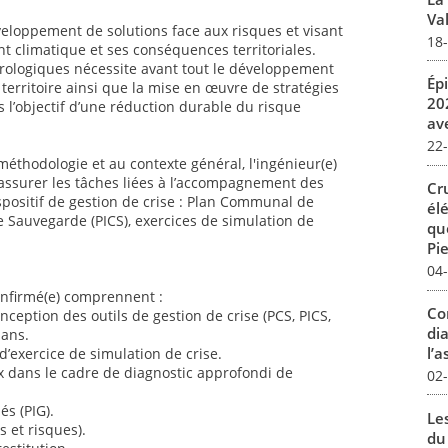
Val
loppement de solutions face aux risques et visant
18
nt climatique et ses conséquences territoriales.
drologiques nécessite avant tout le développement
Ép
territoire ainsi que la mise en œuvre de stratégies
20
s l’objectif d’une réduction durable du risque
av
22
éthodologie et au contexte général, l'ingénieur(e)
assurer les tâches liées à l’accompagnement des
Cr
ispositif de gestion de crise : Plan Communal de
él
 Sauvegarde (PICS), exercices de simulation de
qu
Pie
04
confirmé(e) comprennent :
Co
ception des outils de gestion de crise (PCS, PICS,
dia
lans.
l’a
’exercice de simulation de crise.
x dans le cadre de diagnostic approfondi de
02
és (PIG).
Le
s et risques).
du