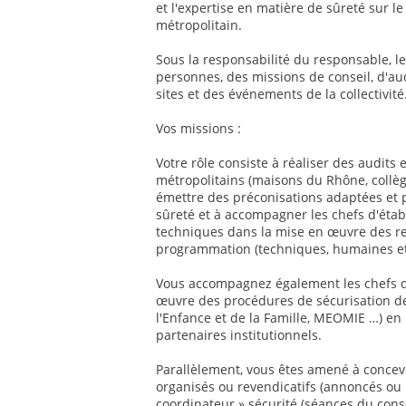
et l'expertise en matière de sûreté sur l
métropolitain.
Sous la responsabilité du responsable, le
personnes, des missions de conseil, d'au
sites et des événements de la collectivité
Vos missions :
Votre rôle consiste à réaliser des audits 
métropolitains (maisons du Rhône, collèg
émettre des préconisations adaptées et 
sûreté et à accompagner les chefs d'étab
techniques dans la mise en œuvre des r
programmation (techniques, humaines et 
Vous accompagnez également les chefs d'
œuvre des procédures de sécurisation de 
l'Enfance et de la Famille, MEOMIE …) en p
partenaires institutionnels.
Parallèlement, vous êtes amené à concevo
organisés ou revendicatifs (annoncés ou i
coordinateur » sécurité (séances du con