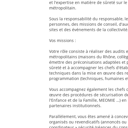
et l'expertise en matière de sûreté sur l
métropolitain.
Sous la responsabilité du responsable, le
personnes, des missions de conseil, d'au
sites et des événements de la collectivité
Vos missions :
Votre rôle consiste à réaliser des audits 
métropolitains (maisons du Rhône, collèg
émettre des préconisations adaptées et 
sûreté et à accompagner les chefs d'étab
techniques dans la mise en œuvre des r
programmation (techniques, humaines et 
Vous accompagnez également les chefs d'
œuvre des procédures de sécurisation de 
l'Enfance et de la Famille, MEOMIE …) en p
partenaires institutionnels.
Parallèlement, vous êtes amené à concevo
organisés ou revendicatifs (annoncés ou i
coordinateur » sécurité (séances du con