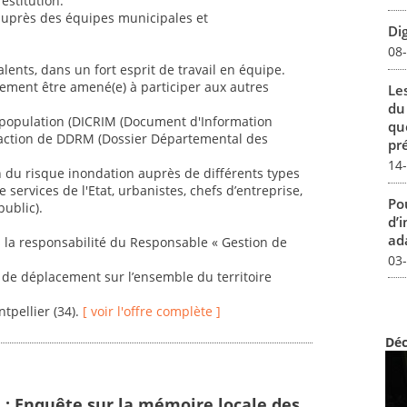
estitution.
auprès des équipes municipales et
Dig
08
nts, dans un fort esprit de travail en équipe.
lement être amené(e) à participer aux autres
Le
du
la population (DICRIM (Document d'Information
qu
action de DDRM (Dossier Départemental des
pré
14
n du risque inondation auprès de différents types
de services de l'Etat, urbanistes, chefs d’entreprise,
Pou
public).
d’
ada
s la responsabilité du Responsable « Gestion de
03
de déplacement sur l’ensemble du territoire
tpellier (34).
[ voir l'offre complète ]
Déc
e : Enquête sur la mémoire locale des