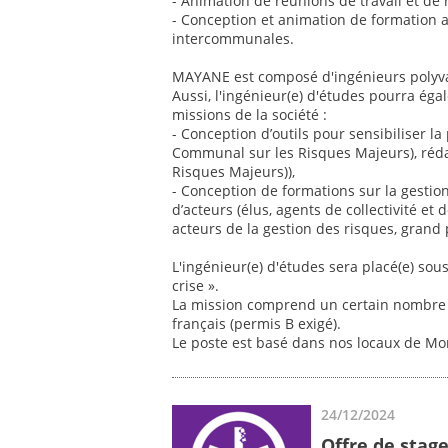
- Animation de réunions de travail et de r
- Conception et animation de formation 
intercommunales.
MAYANE est composé d'ingénieurs polyvale
Aussi, l'ingénieur(e) d'études pourra éga
missions de la société :
- Conception d’outils pour sensibiliser 
Communal sur les Risques Majeurs), réd
Risques Majeurs)),
- Conception de formations sur la gestio
d’acteurs (élus, agents de collectivité et 
acteurs de la gestion des risques, grand 
L'ingénieur(e) d'études sera placé(e) sou
crise ».
La mission comprend un certain nombre 
français (permis B exigé).
Le poste est basé dans nos locaux de Mon
24/12/2024
Offre de stag