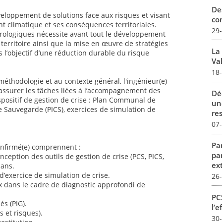
De
loppement de solutions face aux risques et visant
con
nt climatique et ses conséquences territoriales.
29
drologiques nécessite avant tout le développement
territoire ainsi que la mise en œuvre de stratégies
La
s l’objectif d’une réduction durable du risque
Val
18
éthodologie et au contexte général, l'ingénieur(e)
assurer les tâches liées à l’accompagnement des
Dé
ispositif de gestion de crise : Plan Communal de
un
 Sauvegarde (PICS), exercices de simulation de
re
07
Par
confirmé(e) comprennent :
pa
ception des outils de gestion de crise (PCS, PICS,
ex
lans.
’exercice de simulation de crise.
26
x dans le cadre de diagnostic approfondi de
PCS
és (PIG).
l’e
s et risques).
30