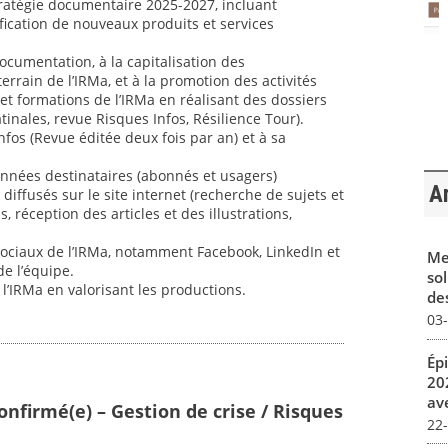
ratégie documentaire 2025-2027, incluant
tification de nouveaux produits et services
documentation, à la capitalisation des
rrain de l’IRMa, et à la promotion des activités
t formations de l’IRMa en réalisant des dossiers
nales, revue Risques Infos, Résilience Tour).
Infos (Revue éditée deux fois par an) et à sa
données destinataires (abonnés et usagers)
Ar
 diffusés sur le site internet (recherche de sujets et
s, réception des articles et des illustrations,
sociaux de l’IRMa, notamment Facebook, LinkedIn et
Me
de l’équipe.
sol
e l’IRMa en valorisant les productions.
des
03
Ép
20
av
onfirmé(e) – Gestion de crise / Risques
22