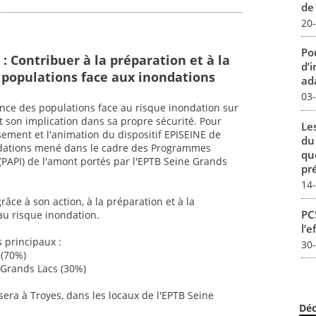
de
20
Pou
 : Contribuer à la préparation et à la
d’
s populations face aux inondations
ada
03
ience des populations face au risque inondation sur
t son implication dans sa propre sécurité. Pour
Le
issement et l'animation du dispositif EPISEINE de
du
ondations mené dans le cadre des Programmes
qu
(PAPI) de l'amont portés par l'EPTB Seine Grands
pré
14
râce à son action, à la préparation et à la
PCS
au risque inondation.
l’e
s principaux :
30
 (70%)
e Grands Lacs (30%)
sera à Troyes, dans les locaux de l'EPTB Seine
Déc