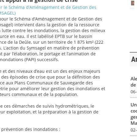
ur le Schéma d’Aménagement et de Gestion des
YMSAGEL)
 pour le Schéma d’Aménagement et de Gestion des
msagel) intervient dans la gestion de la ressource
a lutte contre les inondations, la gestion des milieux
rce en eau. Il est labélisé EPTB sur le bassin
ce de la Deûle, sur un territoire de 1 875 km² (222
. L’action du Symsagel en matière de prévention
 par l’élaboration, le portage et l’animation de
Ar
ondations (PAPI) successifs.
rie et des niveaux d’eau est un des enjeux majeurs
 des épisodes de crise que pour la définition des
Al
tance aux Plans Communaux de Sauvegarde des
de 
rie pour améliorer leur gestion des inondations et
06
cteurs communaux et de la population.
Un
de ces démarches de suivis hydrométriques, le
co
r exploitation, et la préparation à la gestion de
ge
Mar
 prévention des inondations :
02