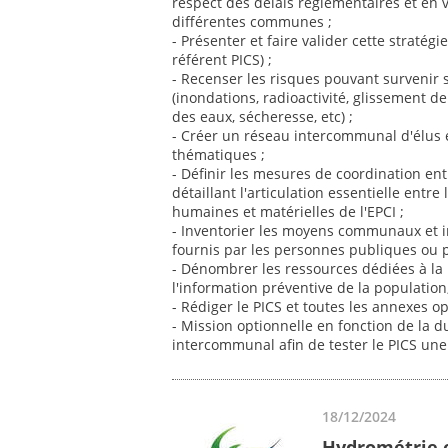
respect des délais réglementaires et en v
différentes communes ;
- Présenter et faire valider cette stratégi
référent PICS) ;
- Recenser les risques pouvant survenir
(inondations, radioactivité, glissement de
des eaux, sécheresse, etc) ;
- Créer un réseau intercommunal d'élus e
thématiques ;
- Définir les mesures de coordination en
détaillant l'articulation essentielle entre
humaines et matérielles de l'EPCI ;
- Inventorier les moyens communaux et 
fournis par les personnes publiques ou p
- Dénombrer les ressources dédiées à la p
l'information préventive de la population,
- Rédiger le PICS et toutes les annexes op
- Mission optionnelle en fonction de la d
intercommunal afin de tester le PICS une f
18/12/2024
Hydrométrie e