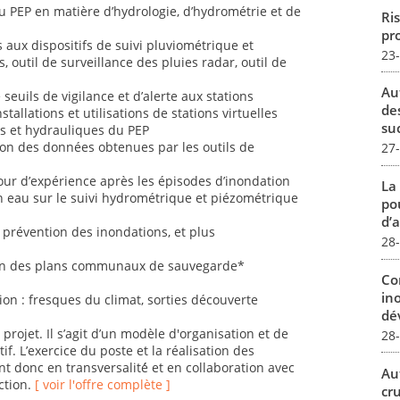
u PEP en matière d’hydrologie, d’hydrométrie et de
Ris
pro
s aux dispositifs de suivi pluviométrique et
23
outil de surveillance des pluies radar, outil de
Au
e seuils de vigilance et d’alerte aux stations
de
tallations et utilisations de stations virtuelles
su
es et hydrauliques du PEP
ation des données obtenues par les outils de
27
our d’expérience après les épisodes d’inondation
La
en eau sur le suivi hydrométrique et piézométrique
pou
d’a
e prévention des inondations, et plus
28
ion des plans communaux de sauvegarde*
Co
in
tion : fresques du climat, sorties découverte
dév
projet. Il s’agit d’un modèle d'organisation et de
28
if. L’exercice du poste et la réalisation des
 donc en transversalité́ et en collaboration avec
Au
ction.
[ voir l'offre complète ]
cr