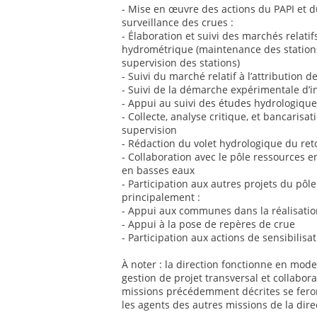
- Mise en œuvre des actions du PAPI et d
surveillance des crues :
- Élaboration et suivi des marchés relatif
hydrométrique (maintenance des stations, 
supervision des stations)
- Suivi du marché relatif à l’attribution d
- Suivi de la démarche expérimentale d’ins
- Appui au suivi des études hydrologiqu
- Collecte, analyse critique, et bancaris
supervision
- Rédaction du volet hydrologique du ret
- Collaboration avec le pôle ressources 
en basses eaux
- Participation aux autres projets du pôl
principalement :
- Appui aux communes dans la réalisat
- Appui à la pose de repères de crue
- Participation aux actions de sensibilisa
À noter : la direction fonctionne en mode 
gestion de projet transversal et collaborat
missions précédemment décrites se feront
les agents des autres missions de la dire