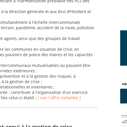
eillant à l’harmonisation préalable des PCS des
e à la direction générale et aux élus (Président et
 simultanément à l'échelle intercommunale
 terrain, pandémie, accident de la route, pollution
t agents, ainsi que des groupes de travail
tre les communes en situation de crise, en
 les pouvoirs de police des maires et les capacités
intercommunaux mutualisables ou pouvant être
rivées extérieures ;
révention et à la gestion des risques, à
 à la gestion de crise ;
érationnelles et inventaires ;
urée : contribuer à l'organisation d'un exercice
ois celui-ci établi ;
[ voir l'offre complète ]
t appui à la gestion de crise