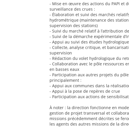
- Mise en œuvre des actions du PAPI et d
surveillance des crues :
- Élaboration et suivi des marchés relatif
hydrométrique (maintenance des stations, 
supervision des stations)
- Suivi du marché relatif à l’attribution d
- Suivi de la démarche expérimentale d’ins
- Appui au suivi des études hydrologiqu
- Collecte, analyse critique, et bancaris
supervision
- Rédaction du volet hydrologique du ret
- Collaboration avec le pôle ressources 
en basses eaux
- Participation aux autres projets du pôl
principalement :
- Appui aux communes dans la réalisat
- Appui à la pose de repères de crue
- Participation aux actions de sensibilisa
À noter : la direction fonctionne en mode 
gestion de projet transversal et collaborat
missions précédemment décrites se feront
les agents des autres missions de la dire