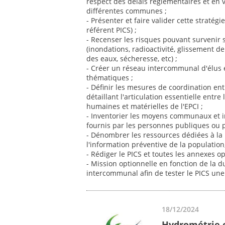
respect des délais réglementaires et en v
différentes communes ;
- Présenter et faire valider cette stratégi
référent PICS) ;
- Recenser les risques pouvant survenir
(inondations, radioactivité, glissement de
des eaux, sécheresse, etc) ;
- Créer un réseau intercommunal d'élus e
thématiques ;
- Définir les mesures de coordination en
détaillant l'articulation essentielle entre
humaines et matérielles de l'EPCI ;
- Inventorier les moyens communaux et 
fournis par les personnes publiques ou p
- Dénombrer les ressources dédiées à la p
l'information préventive de la population,
- Rédiger le PICS et toutes les annexes op
- Mission optionnelle en fonction de la d
intercommunal afin de tester le PICS une f
18/12/2024
Hydrométrie e