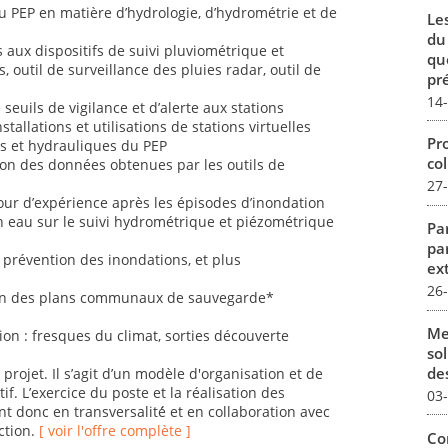
u PEP en matière d’hydrologie, d’hydrométrie et de
Le
du
s aux dispositifs de suivi pluviométrique et
qu
outil de surveillance des pluies radar, outil de
pré
14
e seuils de vigilance et d’alerte aux stations
tallations et utilisations de stations virtuelles
Pro
es et hydrauliques du PEP
col
ation des données obtenues par les outils de
27
our d’expérience après les épisodes d’inondation
en eau sur le suivi hydrométrique et piézométrique
Par
pa
e prévention des inondations, et plus
ex
26
ion des plans communaux de sauvegarde*
Me
tion : fresques du climat, sorties découverte
sol
des
projet. Il s’agit d’un modèle d'organisation et de
if. L’exercice du poste et la réalisation des
03
 donc en transversalité́ et en collaboration avec
ction.
[ voir l'offre complète ]
Co