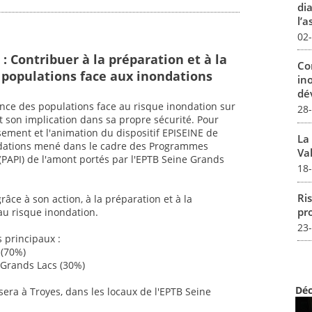
dia
l’a
02
 : Contribuer à la préparation et à la
Co
s populations face aux inondations
in
dév
ience des populations face au risque inondation sur
28
t son implication dans sa propre sécurité. Pour
issement et l'animation du dispositif EPISEINE de
La
ondations mené dans le cadre des Programmes
Val
(PAPI) de l'amont portés par l'EPTB Seine Grands
18
Ris
râce à son action, à la préparation et à la
pro
au risque inondation.
23
s principaux :
 (70%)
e Grands Lacs (30%)
Déc
sera à Troyes, dans les locaux de l'EPTB Seine