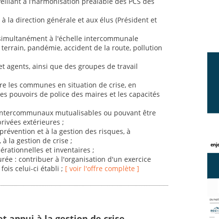
eillant à l’harmonisation préalable des PCS des
e à la direction générale et aux élus (Président et
 simultanément à l'échelle intercommunale
 terrain, pandémie, accident de la route, pollution
t agents, ainsi que des groupes de travail
tre les communes en situation de crise, en
 les pouvoirs de police des maires et les capacités
intercommunaux mutualisables ou pouvant être
rivées extérieures ;
révention et à la gestion des risques, à
 à la gestion de crise ;
érationnelles et inventaires ;
urée : contribuer à l'organisation d'un exercice
ois celui-ci établi ;
[ voir l'offre complète ]
t appui à la gestion de crise