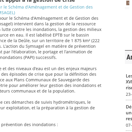
ur le Schéma d’Aménagement et de Gestion des
YMSAGEL)
 pour le Schéma d’Aménagement et de Gestion des
msagel) intervient dans la gestion de la ressource
a lutte contre les inondations, la gestion des milieux
rce en eau. Il est labélisé EPTB sur le bassin
ce de la Deûle, sur un territoire de 1 875 km² (222
. L’action du Symsagel en matière de prévention
 par l’élaboration, le portage et l’animation de
Ar
ondations (PAPI) successifs.
rie et des niveaux d’eau est un des enjeux majeurs
 des épisodes de crise que pour la définition des
Le
tance aux Plans Communaux de Sauvegarde des
XVI
rie pour améliorer leur gestion des inondations et
ris
cteurs communaux et de la population.
23
de ces démarches de suivis hydrométriques, le
Dé
r exploitation, et la préparation à la gestion de
un
re
 prévention des inondations :
07