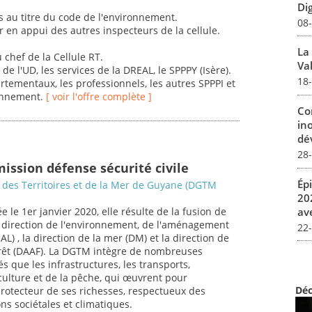
Dig
ons au titre du code de l'environnement.
08
 en appui des autres inspecteurs de la cellule.
La
 chef de la Cellule RT.
Val
de l'UD, les services de la DREAL, le SPPPY (Isère).
18
rtementaux, les professionnels, les autres SPPPI et
ronnement.
[ voir l'offre complète ]
Co
in
dév
28
ission défense sécurité civile
Ép
 des Territoires et de la Mer de Guyane (DGTM
20
av
 le 1er janvier 2020, elle résulte de la fusion de
 la direction de l'environnement, de l'aménagement
22
L) , la direction de la mer (DM) et la direction de
 forêt (DAAF). La DGTM intègre de nombreuses
s que les infrastructures, les transports,
ulture et de la pêche, qui œuvrent pour
Déc
protecteur de ses richesses, respectueux des
ns sociétales et climatiques.