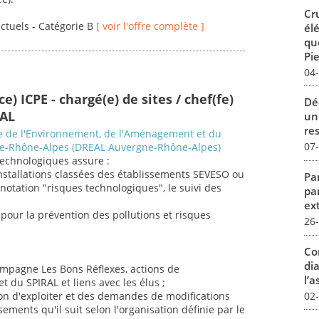
Cr
actuels - Catégorie B
[ voir l'offre complète ]
él
qu
Pie
04
e) ICPE - chargé(e) de sites / chef(fe)
Dé
RAL
un
re
le de l'Environnement, de l'Aménagement et du
07
e-Rhône-Alpes (DREAL Auvergne-Rhône-Alpes)
 technologiques assure :
 installations classées des établissements SEVESO ou
Par
nnotation "risques technologiques", le suivi des
pa
ex
pour la prévention des pollutions et risques
26
Co
dia
campagne Les Bons Réflexes, actions de
l’a
et du SPIRAL et liens avec les élus ;
02
ion d'exploiter et des demandes de modifications
ements qu'il suit selon l'organisation définie par le