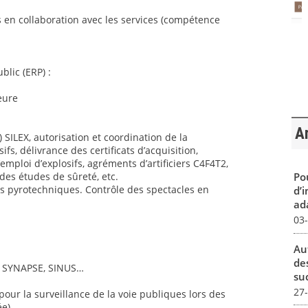
 en collaboration avec les services (compétence
blic (ERP) :
eure
Ar
 SILEX, autorisation et coordination de la
s, délivrance des certificats d’acquisition,
l’emploi d’explosifs, agréments d’artificiers C4F4T2,
Pou
 des études de sûreté, etc.
es pyrotechniques. Contrôle des spectacles en
d’
ada
03
Au
de
GI, SYNAPSE, SINUS…
su
27
our la surveillance de la voie publiques lors des
e).