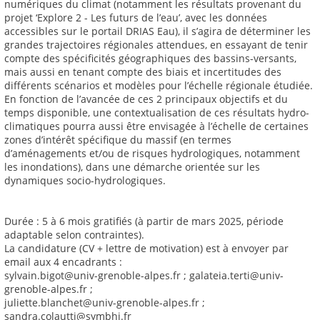
numériques du climat (notamment les résultats provenant du
projet ‘Explore 2 - Les futurs de l’eau’, avec les données
accessibles sur le portail DRIAS Eau), il s’agira de déterminer les
grandes trajectoires régionales attendues, en essayant de tenir
compte des spécificités géographiques des bassins-versants,
mais aussi en tenant compte des biais et incertitudes des
différents scénarios et modèles pour l’échelle régionale étudiée.
En fonction de l’avancée de ces 2 principaux objectifs et du
temps disponible, une contextualisation de ces résultats hydro-
climatiques pourra aussi être envisagée à l’échelle de certaines
zones d’intérêt spécifique du massif (en termes
d’aménagements et/ou de risques hydrologiques, notamment
les inondations), dans une démarche orientée sur les
dynamiques socio-hydrologiques.
Durée : 5 à 6 mois gratifiés (à partir de mars 2025, période
adaptable selon contraintes).
La candidature (CV + lettre de motivation) est à envoyer par
email aux 4 encadrants :
sylvain.bigot@univ-grenoble-alpes.fr ; galateia.terti@univ-
grenoble-alpes.fr ;
juliette.blanchet@univ-grenoble-alpes.fr ;
sandra.colautti@symbhi.fr