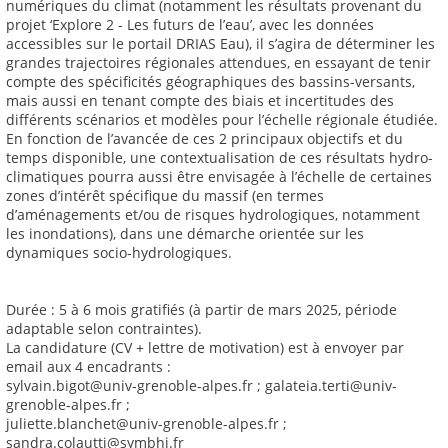
numériques du climat (notamment les résultats provenant du
projet ‘Explore 2 - Les futurs de l’eau’, avec les données
accessibles sur le portail DRIAS Eau), il s’agira de déterminer les
grandes trajectoires régionales attendues, en essayant de tenir
compte des spécificités géographiques des bassins-versants,
mais aussi en tenant compte des biais et incertitudes des
différents scénarios et modèles pour l’échelle régionale étudiée.
En fonction de l’avancée de ces 2 principaux objectifs et du
temps disponible, une contextualisation de ces résultats hydro-
climatiques pourra aussi être envisagée à l’échelle de certaines
zones d’intérêt spécifique du massif (en termes
d’aménagements et/ou de risques hydrologiques, notamment
les inondations), dans une démarche orientée sur les
dynamiques socio-hydrologiques.
Durée : 5 à 6 mois gratifiés (à partir de mars 2025, période
adaptable selon contraintes).
La candidature (CV + lettre de motivation) est à envoyer par
email aux 4 encadrants :
sylvain.bigot@univ-grenoble-alpes.fr ; galateia.terti@univ-
grenoble-alpes.fr ;
juliette.blanchet@univ-grenoble-alpes.fr ;
sandra.colautti@symbhi.fr