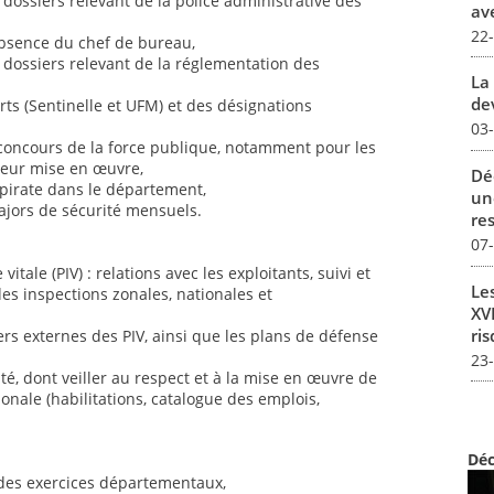
s dossiers relevant de la police administrative des
av
22
absence du chef de bureau,
es dossiers relevant de la réglementation des
La 
dev
rts (Sentinelle et UFM) et des désignations
03
 concours de la force publique, notamment pour les
 leur mise en œuvre,
Dé
ipirate dans le département,
un
majors de sécurité mensuels.
re
07
itale (PIV) : relations avec les exploitants, suivi et
Le
es inspections zonales, nationales et
XVI
ris
iers externes des PIV, ainsi que les plans de défense
23
rité, dont veiller au respect et à la mise en œuvre de
ionale (habilitations, catalogue des emplois,
Déc
des exercices départementaux,