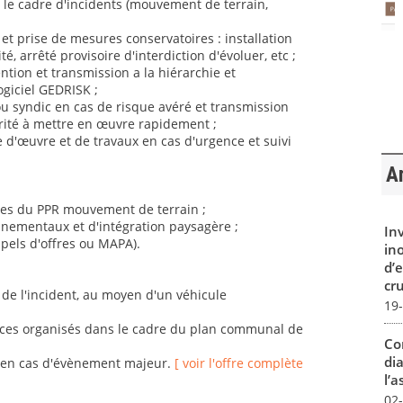
 le cadre d'incidents (mouvement de terrain,
 et prise de mesures conservatoires : installation
é, arrêté provisoire d'interdiction d'évoluer, etc ;
tion et transmission a la hiérarchie et
ogiciel GEDRISK ;
 ou syndic en cas de risque avéré et transmission
rité à mettre en œuvre rapidement ;
d'œuvre et de travaux en cas d'urgence et suivi
Ar
udes du PPR mouvement de terrain ;
nnementaux et d'intégration paysagère ;
In
ppels d'offres ou MAPA).
in
d’
cru
 de l'incident, au moyen d'un véhicule
19
rcices organisés dans le cadre du plan communal de
Co
dia
le en cas d'évènement majeur.
[ voir l'offre complète
l’a
02