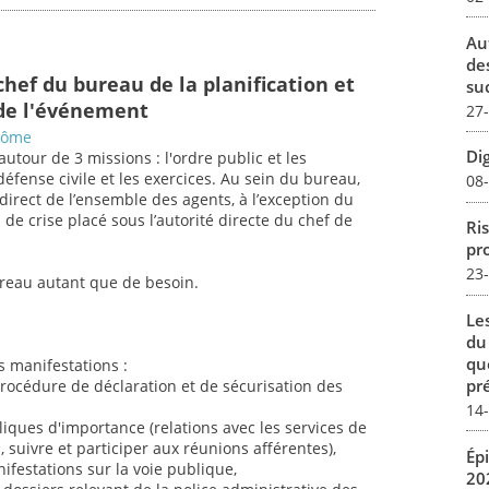
Au
de
chef du bureau de la planification et
su
 de l'événement
27
Drôme
Dig
 autour de 3 missions : l'ordre public et les
défense civile et les exercices. Au sein du bureau,
08
 direct de l’ensemble des agents, à l’exception du
 de crise placé sous l’autorité directe du chef de
Ris
pro
23
bureau autant que de besoin.
Le
du
qu
s manifestations :
pré
 procédure de déclaration et de sécurisation des
14
liques d'importance (relations avec les services de
és, suivre et participer aux réunions afférentes),
Ép
nifestations sur la voie publique,
20