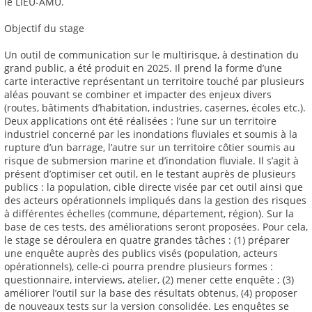
le LIEU-AMU.
Objectif du stage
Un outil de communication sur le multirisque, à destination du
grand public, a été produit en 2025. Il prend la forme d’une
carte interactive représentant un territoire touché par plusieurs
aléas pouvant se combiner et impacter des enjeux divers
(routes, bâtiments d’habitation, industries, casernes, écoles etc.).
Deux applications ont été réalisées : l’une sur un territoire
industriel concerné par les inondations fluviales et soumis à la
rupture d’un barrage, l’autre sur un territoire côtier soumis au
risque de submersion marine et d’inondation fluviale. Il s’agit à
présent d’optimiser cet outil, en le testant auprès de plusieurs
publics : la population, cible directe visée par cet outil ainsi que
des acteurs opérationnels impliqués dans la gestion des risques
à différentes échelles (commune, département, région). Sur la
base de ces tests, des améliorations seront proposées. Pour cela,
le stage se déroulera en quatre grandes tâches : (1) préparer
une enquête auprès des publics visés (population, acteurs
opérationnels), celle-ci pourra prendre plusieurs formes :
questionnaire, interviews, atelier, (2) mener cette enquête ; (3)
améliorer l’outil sur la base des résultats obtenus, (4) proposer
de nouveaux tests sur la version consolidée. Les enquêtes se