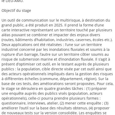
le LIEU-AMU.
Objectif du stage
Un outil de communication sur le multirisque, à destination du
grand public, a été produit en 2025. Il prend la forme d’une
carte interactive représentant un territoire touché par plusieurs
aléas pouvant se combiner et impacter des enjeux divers
(routes, bâtiments d’habitation, industries, casernes, écoles etc.).
Deux applications ont été réalisées : l’une sur un territoire
industriel concerné par les inondations fluviales et soumis à la
rupture d’un barrage, l’autre sur un territoire côtier soumis au
risque de submersion marine et d’inondation fluviale. Il s’agit à
présent d’optimiser cet outil, en le testant auprès de plusieurs
publics : la population, cible directe visée par cet outil ainsi que
des acteurs opérationnels impliqués dans la gestion des risques
à différentes échelles (commune, département, région). Sur la
base de ces tests, des améliorations seront proposées. Pour cela,
le stage se déroulera en quatre grandes tâches : (1) préparer
une enquête auprès des publics visés (population, acteurs
opérationnels), celle-ci pourra prendre plusieurs formes :
questionnaire, interviews, atelier, (2) mener cette enquête ; (3)
améliorer l’outil sur la base des résultats obtenus, (4) proposer
de nouveaux tests sur la version consolidée. Les enquêtes se