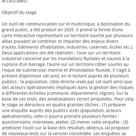
le LIEU-AMU.
Objectif du stage
Un outil de communication sur le multirisque, à destination du
grand public, a été produit en 2025. Il prend la forme d’une
carte interactive représentant un territoire touché par plusieurs
aléas pouvant se combiner et impacter des enjeux divers
(routes, bâtiments d’habitation, industries, casernes, écoles etc.).
Deux applications ont été réalisées : l’une sur un territoire
industriel concerné par les inondations fluviales et soumis à la
rupture d’un barrage, l’autre sur un territoire côtier soumis au
risque de submersion marine et d’inondation fluviale. Il s’agit à
présent d’optimiser cet outil, en le testant auprès de plusieurs
publics : la population, cible directe visée par cet outil ainsi que
des acteurs opérationnels impliqués dans la gestion des risques
à différentes échelles (commune, département, région). Sur la
base de ces tests, des améliorations seront proposées. Pour cela,
le stage se déroulera en quatre grandes tâches : (1) préparer
une enquête auprès des publics visés (population, acteurs
opérationnels), celle-ci pourra prendre plusieurs formes :
questionnaire, interviews, atelier, (2) mener cette enquête ; (3)
améliorer l’outil sur la base des résultats obtenus, (4) proposer
de nouveaux tests sur la version consolidée. Les enquêtes se