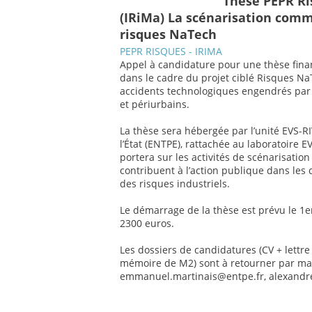
Thèse PEPR Ri
(IRiMa) La scénarisation com
risques NaTech
PEPR RISQUES - IRIMA
Appel à candidature pour une thèse financ
dans le cadre du projet ciblé Risques NaT
accidents technologiques engendrés par 
et périurbains.
La thèse sera hébergée par l’unité EVS-RI
l’État (ENTPE), rattachée au laboratoire 
portera sur les activités de scénarisatio
contribuent à l’action publique dans les 
des risques industriels.
Le démarrage de la thèse est prévu le 1e
2300 euros.
Les dossiers de candidatures (CV + lettr
mémoire de M2) sont à retourner par mai
emmanuel.martinais@entpe.fr, alexandr