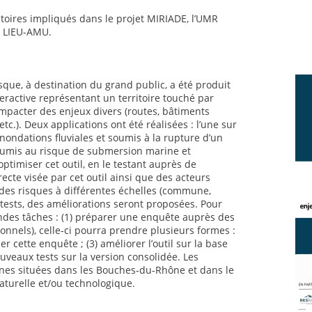
atoires impliqués dans le projet MIRIADE, l’UMR
e LIEU-AMU.
sque, à destination du grand public, a été produit
teractive représentant un territoire touché par
mpacter des enjeux divers (routes, bâtiments
etc.). Deux applications ont été réalisées : l’une sur
inondations fluviales et soumis à la rupture d’un
 soumis au risque de submersion marine et
’optimiser cet outil, en le testant auprès de
irecte visée par cet outil ainsi que des acteurs
des risques à différentes échelles (commune,
 tests, des améliorations seront proposées. Pour
andes tâches : (1) préparer une enquête auprès des
ionnels), celle-ci pourra prendre plusieurs formes :
er cette enquête ; (3) améliorer l’outil sur la base
uveaux tests sur la version consolidée. Les
es situées dans les Bouches-du-Rhône et dans le
aturelle et/ou technologique.