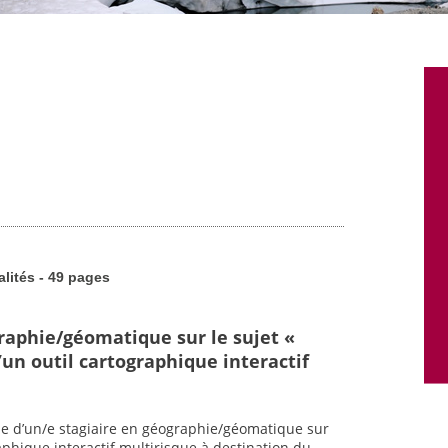
alités - 49 pages
graphie/géomatique sur le sujet «
un outil cartographique interactif
he d’un/e stagiaire en géographie/géomatique sur
raphique interactif multirisque à destination du