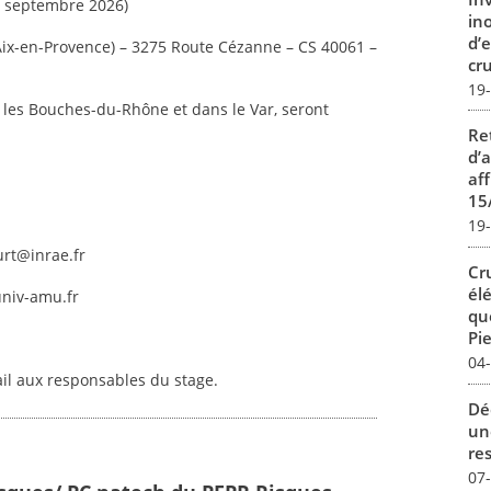
 – septembre 2026)
in
d’
Aix-en-Provence) – 3275 Route Cézanne – CS 40061 –
cru
19
les Bouches-du-Rhône et dans le Var, seront
Re
d’
aff
15
19
urt@inrae.fr
Cr
él
univ-amu.fr
qu
Pie
04
ail aux responsables du stage.
Dé
un
re
07