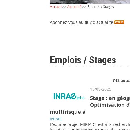
Accueil
>>
Actualité
>> Emplois / Stages
Abonnez-vous au flux d'actualité
Emplois / Stages
743 actu
15/09/2025
Stage : en géo
Optimisation d’
multirisque à
INRAE
L’équipe projet MIRIADE est à la recherc
le sujet « Optimisation d’un outil cartog