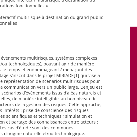
orations fonctionnelles ».
nteractif multirisque à destination du grand public
ionnelles
es événements multirisques, systèmes complexes
t/ou technologiques), pouvant agir de manière
ns le temps et endommageant / menaçant des
ge s’inscrit dans le projet MIRIADE[1] qui vise à
e représentation de scénarios multirisques pour
 la communication vers un public large. L’enjeu est
es scénarios d’événements issus d’aléas naturels et
lles, de manière intelligible, au bon niveau de
 acteurs de la gestion des risques. Cette approche,
rs intérêts : prise de conscience des risques
s scientifiques et techniques ; simulation et
n et partage des connaissances entre acteurs ;
 Les cas d’étude sont des communes
 d’origine naturelle et/ou technologique.