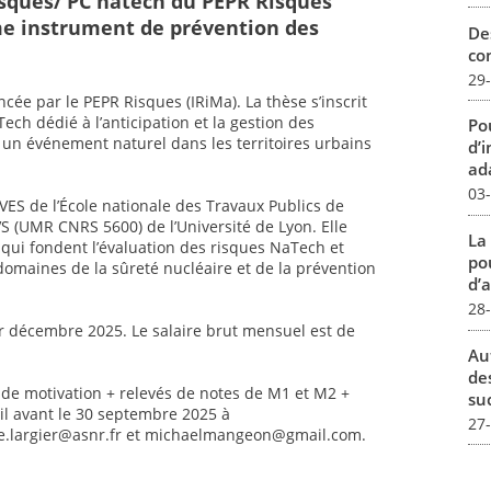
sques/ PC natech du PEPR Risques
me instrument de prévention des
De
con
29
ée par le PEPR Risques (IRiMa). La thèse s’inscrit
ech dédié à l’anticipation et la gestion des
Pou
un événement naturel dans les territoires urbains
d’
ada
03
VES de l’École nationale des Travaux Publics de
EVS (UMR CNRS 5600) de l’Université de Lyon. Elle
La
n qui fondent l’évaluation des risques NaTech et
pou
domaines de la sûreté nucléaire et de la prévention
d’a
28
r décembre 2025. Le salaire brut mensuel est de
Au
de
e de motivation + relevés de notes de M1 et M2 +
su
l avant le 30 septembre 2025 à
27
e.largier@asnr.fr et michaelmangeon@gmail.com.