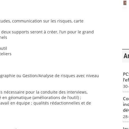
’études, communication sur les risques, carte
 deux supports seront à créer, l’un pour le grand
nels
util
teliers
Ar
PCS
éographie ou Gestion/Analyse de risques avec niveau
l’e
30
s nécessaire pour la conduite des interviews,
 en géomatique (améliorations de l’outil) ;
Co
ravail en équipe ; qualités rédactionnelles et de
in
dév
28
In