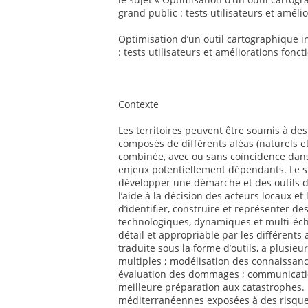
grand public : tests utilisateurs et améli
Optimisation d’un outil cartographique i
: tests utilisateurs et améliorations fonct
Contexte
Les territoires peuvent être soumis à d
composés de différents aléas (naturels e
combinée, avec ou sans coïncidence da
enjeux potentiellement dépendants. Le sta
développer une démarche et des outils d
l’aide à la décision des acteurs locaux et
d’identifier, construire et représenter d
technologiques, dynamiques et multi-éche
détail et appropriable par les différents
traduite sous la forme d’outils, a plusieu
multiples ; modélisation des connaissance
évaluation des dommages ; communicatio
meilleure préparation aux catastrophes.
méditerranéennes exposées à des risques