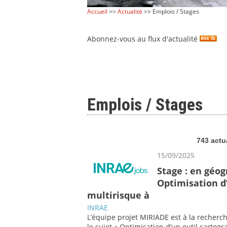
Accueil
>>
Actualité
>> Emplois / Stages
Abonnez-vous au flux d'actualité
Emplois / Stages
743 actu
15/09/2025
Stage : en géo
Optimisation d’
multirisque à
INRAE
L’équipe projet MIRIADE est à la recherc
le sujet « Optimisation d’un outil cartog