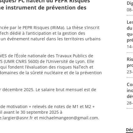
sques/ PC natech du PEPR Risques
Dig
me instrument de prévention des
08
Le
ée par le PEPR Risques (IRiMa). La thèse s’inscrit
du
ech dédié à l’anticipation et la gestion des
qu
un événement naturel dans les territoires urbains
pré
14
VES de l’École nationale des Travaux Publics de
Ris
EVS (UMR CNRS 5600) de l’Université de Lyon. Elle
pro
n qui fondent l’évaluation des risques NaTech et
23
domaines de la sûreté nucléaire et de la prévention
Co
r décembre 2025. Le salaire brut mensuel est de
in
dév
28
e de motivation + relevés de notes de M1 et M2 +
l avant le 30 septembre 2025 à
e.largier@asnr.fr et michaelmangeon@gmail.com.
Déc