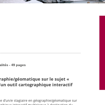
alités - 49 pages
graphie/géomatique sur le sujet «
un outil cartographique interactif
he d’un/e stagiaire en géographie/géomatique sur
raphique interactif multirisque à destination du