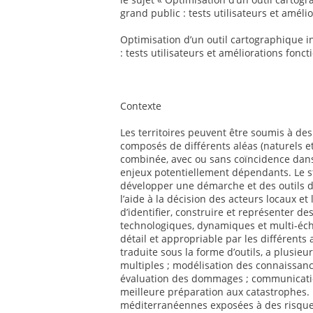
grand public : tests utilisateurs et améli
Optimisation d’un outil cartographique i
: tests utilisateurs et améliorations fonct
Contexte
Les territoires peuvent être soumis à d
composés de différents aléas (naturels e
combinée, avec ou sans coïncidence da
enjeux potentiellement dépendants. Le sta
développer une démarche et des outils d
l’aide à la décision des acteurs locaux et
d’identifier, construire et représenter d
technologiques, dynamiques et multi-éche
détail et appropriable par les différents
traduite sous la forme d’outils, a plusieu
multiples ; modélisation des connaissance
évaluation des dommages ; communicatio
meilleure préparation aux catastrophes.
méditerranéennes exposées à des risques