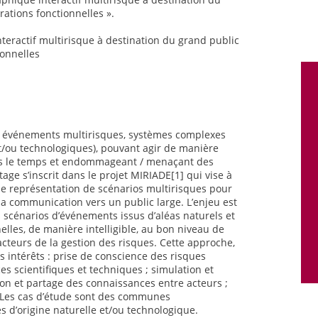
orations fonctionnelles ».
nteractif multirisque à destination du grand public
ionnelles
es événements multirisques, systèmes complexes
t/ou technologiques), pouvant agir de manière
ns le temps et endommageant / menaçant des
ge s’inscrit dans le projet MIRIADE[1] qui vise à
e représentation de scénarios multirisques pour
 la communication vers un public large. L’enjeu est
es scénarios d’événements issus d’aléas naturels et
lles, de manière intelligible, au bon niveau de
 acteurs de la gestion des risques. Cette approche,
rs intérêts : prise de conscience des risques
s scientifiques et techniques ; simulation et
n et partage des connaissances entre acteurs ;
 Les cas d’étude sont des communes
 d’origine naturelle et/ou technologique.