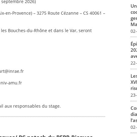
 – septembre 2026)
Un
co
Aix-en-Provence) – 3275 Route Cézanne – CS 40061 –
ge
Mar
les Bouches-du-Rhône et dans le Var, seront
02
Ép
20
av
22
urt@inrae.fr
Le
XVI
univ-amu.fr
ris
23
ail aux responsables du stage.
Co
dia
l’a
02