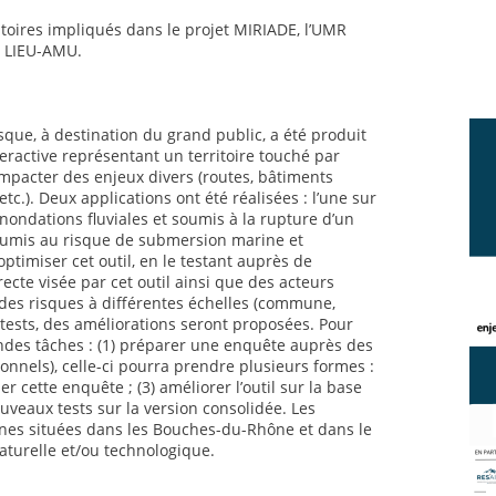
atoires impliqués dans le projet MIRIADE, l’UMR
e LIEU-AMU.
sque, à destination du grand public, a été produit
teractive représentant un territoire touché par
mpacter des enjeux divers (routes, bâtiments
etc.). Deux applications ont été réalisées : l’une sur
inondations fluviales et soumis à la rupture d’un
 soumis au risque de submersion marine et
’optimiser cet outil, en le testant auprès de
irecte visée par cet outil ainsi que des acteurs
des risques à différentes échelles (commune,
 tests, des améliorations seront proposées. Pour
andes tâches : (1) préparer une enquête auprès des
ionnels), celle-ci pourra prendre plusieurs formes :
er cette enquête ; (3) améliorer l’outil sur la base
uveaux tests sur la version consolidée. Les
es situées dans les Bouches-du-Rhône et dans le
aturelle et/ou technologique.