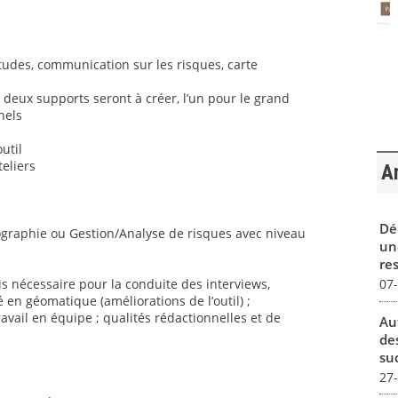
’études, communication sur les risques, carte
 deux supports seront à créer, l’un pour le grand
nels
util
teliers
Ar
Dé
éographie ou Gestion/Analyse de risques avec niveau
un
re
07
s nécessaire pour la conduite des interviews,
 en géomatique (améliorations de l’outil) ;
ravail en équipe ; qualités rédactionnelles et de
Au
de
su
27