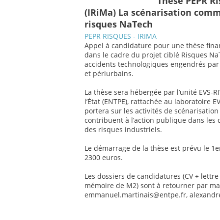
Thèse PEPR Ri
(IRiMa) La scénarisation com
risques NaTech
PEPR RISQUES - IRIMA
Appel à candidature pour une thèse financ
dans le cadre du projet ciblé Risques NaT
accidents technologiques engendrés par 
et périurbains.
La thèse sera hébergée par l’unité EVS-RI
l’État (ENTPE), rattachée au laboratoire 
portera sur les activités de scénarisatio
contribuent à l’action publique dans les 
des risques industriels.
Le démarrage de la thèse est prévu le 1e
2300 euros.
Les dossiers de candidatures (CV + lettr
mémoire de M2) sont à retourner par mai
emmanuel.martinais@entpe.fr, alexandr