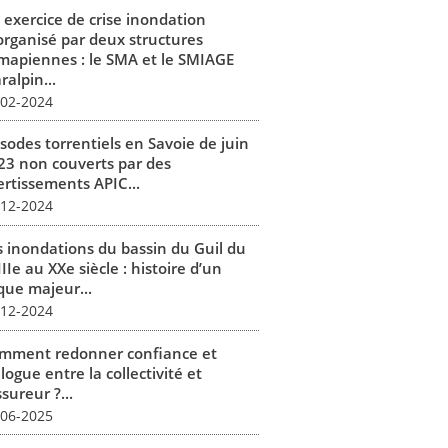
 exercice de crise inondation
organisé par deux structures
mapiennes : le SMA et le SMIAGE
alpin...
-02-2024
isodes torrentiels en Savoie de juin
23 non couverts par des
ertissements APIC...
-12-2024
s inondations du bassin du Guil du
IIe au XXe siècle : histoire d’un
que majeur...
-12-2024
mment redonner confiance et
logue entre la collectivité et
ssureur ?...
-06-2025