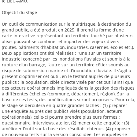
le LIEU-AMU.
Objectif du stage
Un outil de communication sur le multirisque, à destination du
grand public, a été produit en 2025. Il prend la forme d’une
carte interactive représentant un territoire touché par plusieurs
aléas pouvant se combiner et impacter des enjeux divers
(routes, bâtiments d’habitation, industries, casernes, écoles etc.).
Deux applications ont été réalisées : l’une sur un territoire
industriel concerné par les inondations fluviales et soumis à la
rupture d’un barrage, l’autre sur un territoire côtier soumis au
risque de submersion marine et d’inondation fluviale. Il s’agit à
présent d’optimiser cet outil, en le testant auprès de plusieurs
publics : la population, cible directe visée par cet outil ainsi que
des acteurs opérationnels impliqués dans la gestion des risques
à différentes échelles (commune, département, région). Sur la
base de ces tests, des améliorations seront proposées. Pour cela,
le stage se déroulera en quatre grandes tâches : (1) préparer
une enquête auprès des publics visés (population, acteurs
opérationnels), celle-ci pourra prendre plusieurs formes :
questionnaire, interviews, atelier, (2) mener cette enquête ; (3)
améliorer l’outil sur la base des résultats obtenus, (4) proposer
de nouveaux tests sur la version consolidée. Les enquêtes se