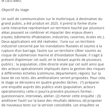
le LIEU-AMU.
Objectif du stage
Un outil de communication sur le multirisque, à destination du
grand public, a été produit en 2025. Il prend la forme d’une
carte interactive représentant un territoire touché par plusieurs
aléas pouvant se combiner et impacter des enjeux divers
(routes, bâtiments d’habitation, industries, casernes, écoles etc.).
Deux applications ont été réalisées : l’une sur un territoire
industriel concerné par les inondations fluviales et soumis à la
rupture d’un barrage, l’autre sur un territoire côtier soumis au
risque de submersion marine et d’inondation fluviale. Il s’agit à
présent d’optimiser cet outil, en le testant auprès de plusieurs
publics : la population, cible directe visée par cet outil ainsi que
des acteurs opérationnels impliqués dans la gestion des risques
à différentes échelles (commune, département, région). Sur la
base de ces tests, des améliorations seront proposées. Pour cela,
le stage se déroulera en quatre grandes tâches : (1) préparer
une enquête auprès des publics visés (population, acteurs
opérationnels), celle-ci pourra prendre plusieurs formes :
questionnaire, interviews, atelier, (2) mener cette enquête ; (3)
améliorer l’outil sur la base des résultats obtenus, (4) proposer
de nouveaux tests sur la version consolidée. Les enquêtes se