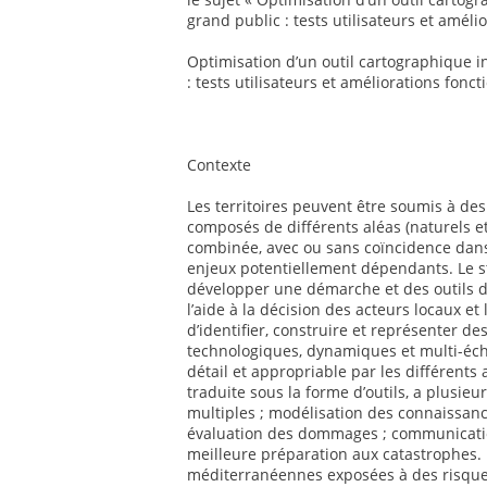
grand public : tests utilisateurs et améli
Optimisation d’un outil cartographique i
: tests utilisateurs et améliorations fonct
Contexte
Les territoires peuvent être soumis à d
composés de différents aléas (naturels e
combinée, avec ou sans coïncidence da
enjeux potentiellement dépendants. Le sta
développer une démarche et des outils d
l’aide à la décision des acteurs locaux et
d’identifier, construire et représenter d
technologiques, dynamiques et multi-éche
détail et appropriable par les différents
traduite sous la forme d’outils, a plusieu
multiples ; modélisation des connaissance
évaluation des dommages ; communicatio
meilleure préparation aux catastrophes.
méditerranéennes exposées à des risques