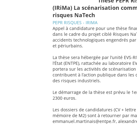
Thèse PEPR Ri
(IRiMa) La scénarisation com
risques NaTech
PEPR RISQUES - IRIMA
Appel à candidature pour une thèse financ
dans le cadre du projet ciblé Risques NaT
accidents technologiques engendrés par 
et périurbains.
La thèse sera hébergée par l’unité EVS-RI
l’État (ENTPE), rattachée au laboratoire 
portera sur les activités de scénarisatio
contribuent à l’action publique dans les 
des risques industriels.
Le démarrage de la thèse est prévu le 1e
2300 euros.
Les dossiers de candidatures (CV + lettr
mémoire de M2) sont à retourner par mai
emmanuel.martinais@entpe.fr, alexandr