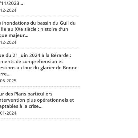
/11/2023...
-12-2024
s inondations du bassin du Guil du
IIe au XXe siècle : histoire d’un
que majeur...
-12-2024
ue du 21 juin 2024 à la Bérarde :
éments de compréhension et
estions autour du glacier de Bonne
rre...
-06-2025
r des Plans particuliers
intervention plus opérationnels et
ptables à la crise...
-01-2024