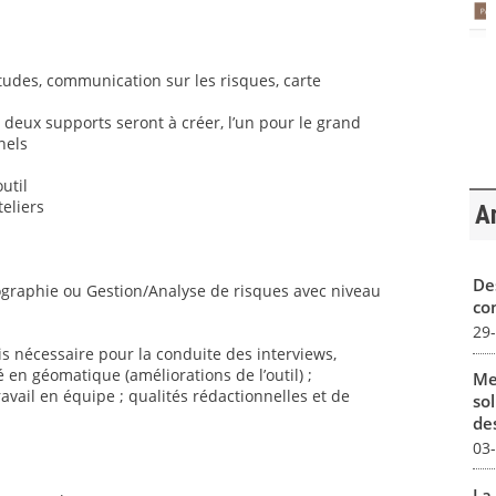
’études, communication sur les risques, carte
 deux supports seront à créer, l’un pour le grand
nels
util
teliers
Ar
De
éographie ou Gestion/Analyse de risques avec niveau
con
29
s nécessaire pour la conduite des interviews,
 en géomatique (améliorations de l’outil) ;
Me
ravail en équipe ; qualités rédactionnelles et de
sol
des
03
La