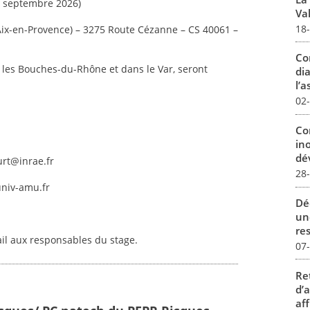
 – septembre 2026)
Val
18
Aix-en-Provence) – 3275 Route Cézanne – CS 40061 –
Co
les Bouches-du-Rhône et dans le Var, seront
dia
l’a
02
Co
in
dév
urt@inrae.fr
28
univ-amu.fr
Dé
un
re
ail aux responsables du stage.
07
Re
d’
aff