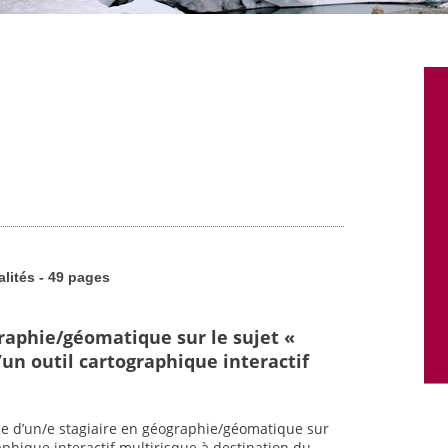
alités - 49 pages
graphie/géomatique sur le sujet «
un outil cartographique interactif
he d’un/e stagiaire en géographie/géomatique sur
raphique interactif multirisque à destination du