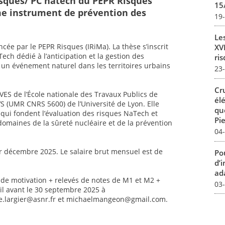
sques/ PC natech du PEPR Risques
15
me instrument de prévention des
19
Le
ée par le PEPR Risques (IRiMa). La thèse s’inscrit
XVI
ech dédié à l’anticipation et la gestion des
ris
un événement naturel dans les territoires urbains
23
Cr
VES de l’École nationale des Travaux Publics de
él
EVS (UMR CNRS 5600) de l’Université de Lyon. Elle
qu
n qui fondent l’évaluation des risques NaTech et
Pie
domaines de la sûreté nucléaire et de la prévention
04
r décembre 2025. Le salaire brut mensuel est de
Pou
d’
ada
e de motivation + relevés de notes de M1 et M2 +
03
l avant le 30 septembre 2025 à
e.largier@asnr.fr et michaelmangeon@gmail.com.