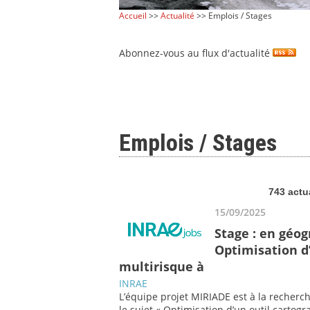
Accueil
>>
Actualité
>> Emplois / Stages
Abonnez-vous au flux d'actualité
Emplois / Stages
743 actu
15/09/2025
Stage : en géo
Optimisation d’
multirisque à
INRAE
L’équipe projet MIRIADE est à la recherc
le sujet « Optimisation d’un outil cartog