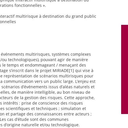
orations fonctionnelles ».
nteractif multirisque à destination du grand public
ionnelles
es événements multirisques, systèmes complexes
t/ou technologiques), pouvant agir de manière
ns le temps et endommageant / menaçant des
ge s’inscrit dans le projet MIRIADE[1] qui vise à
e représentation de scénarios multirisques pour
 la communication vers un public large. L’enjeu est
es scénarios d’événements issus d’aléas naturels et
lles, de manière intelligible, au bon niveau de
 acteurs de la gestion des risques. Cette approche,
rs intérêts : prise de conscience des risques
s scientifiques et techniques ; simulation et
n et partage des connaissances entre acteurs ;
 Les cas d’étude sont des communes
 d’origine naturelle et/ou technologique.