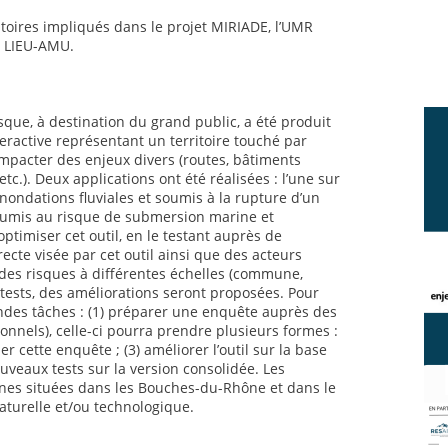
atoires impliqués dans le projet MIRIADE, l’UMR
e LIEU-AMU.
sque, à destination du grand public, a été produit
teractive représentant un territoire touché par
mpacter des enjeux divers (routes, bâtiments
etc.). Deux applications ont été réalisées : l’une sur
inondations fluviales et soumis à la rupture d’un
 soumis au risque de submersion marine et
’optimiser cet outil, en le testant auprès de
irecte visée par cet outil ainsi que des acteurs
des risques à différentes échelles (commune,
 tests, des améliorations seront proposées. Pour
andes tâches : (1) préparer une enquête auprès des
ionnels), celle-ci pourra prendre plusieurs formes :
er cette enquête ; (3) améliorer l’outil sur la base
uveaux tests sur la version consolidée. Les
es situées dans les Bouches-du-Rhône et dans le
aturelle et/ou technologique.