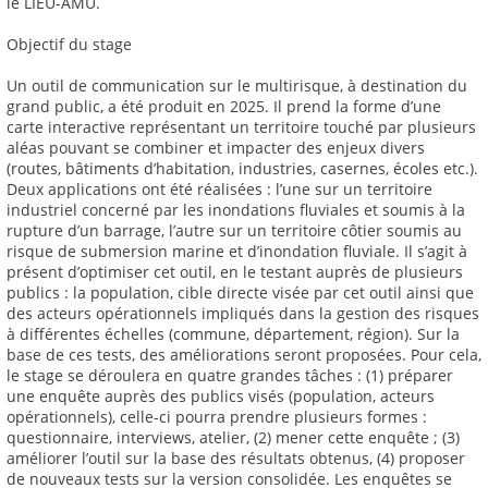
le LIEU-AMU.
Objectif du stage
Un outil de communication sur le multirisque, à destination du
grand public, a été produit en 2025. Il prend la forme d’une
carte interactive représentant un territoire touché par plusieurs
aléas pouvant se combiner et impacter des enjeux divers
(routes, bâtiments d’habitation, industries, casernes, écoles etc.).
Deux applications ont été réalisées : l’une sur un territoire
industriel concerné par les inondations fluviales et soumis à la
rupture d’un barrage, l’autre sur un territoire côtier soumis au
risque de submersion marine et d’inondation fluviale. Il s’agit à
présent d’optimiser cet outil, en le testant auprès de plusieurs
publics : la population, cible directe visée par cet outil ainsi que
des acteurs opérationnels impliqués dans la gestion des risques
à différentes échelles (commune, département, région). Sur la
base de ces tests, des améliorations seront proposées. Pour cela,
le stage se déroulera en quatre grandes tâches : (1) préparer
une enquête auprès des publics visés (population, acteurs
opérationnels), celle-ci pourra prendre plusieurs formes :
questionnaire, interviews, atelier, (2) mener cette enquête ; (3)
améliorer l’outil sur la base des résultats obtenus, (4) proposer
de nouveaux tests sur la version consolidée. Les enquêtes se