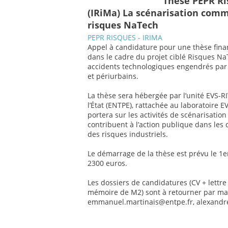
Thèse PEPR Ri
(IRiMa) La scénarisation com
risques NaTech
PEPR RISQUES - IRIMA
Appel à candidature pour une thèse financ
dans le cadre du projet ciblé Risques NaT
accidents technologiques engendrés par 
et périurbains.
La thèse sera hébergée par l’unité EVS-RI
l’État (ENTPE), rattachée au laboratoire 
portera sur les activités de scénarisatio
contribuent à l’action publique dans les 
des risques industriels.
Le démarrage de la thèse est prévu le 1e
2300 euros.
Les dossiers de candidatures (CV + lettr
mémoire de M2) sont à retourner par mai
emmanuel.martinais@entpe.fr, alexandr