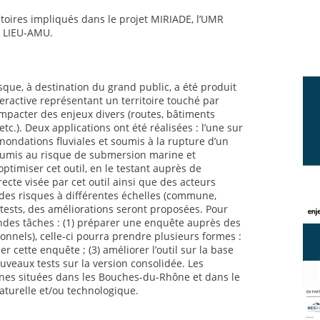
atoires impliqués dans le projet MIRIADE, l’UMR
e LIEU-AMU.
sque, à destination du grand public, a été produit
teractive représentant un territoire touché par
mpacter des enjeux divers (routes, bâtiments
etc.). Deux applications ont été réalisées : l’une sur
inondations fluviales et soumis à la rupture d’un
 soumis au risque de submersion marine et
’optimiser cet outil, en le testant auprès de
irecte visée par cet outil ainsi que des acteurs
des risques à différentes échelles (commune,
 tests, des améliorations seront proposées. Pour
andes tâches : (1) préparer une enquête auprès des
ionnels), celle-ci pourra prendre plusieurs formes :
er cette enquête ; (3) améliorer l’outil sur la base
uveaux tests sur la version consolidée. Les
es situées dans les Bouches-du-Rhône et dans le
aturelle et/ou technologique.