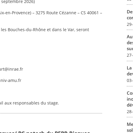
 – septembre 2026)
De
Aix-en-Provence) – 3275 Route Cézanne – CS 40061 –
con
29
les Bouches-du-Rhône et dans le Var, seront
Au
de
su
27
La 
urt@inrae.fr
dev
03
univ-amu.fr
Co
in
ail aux responsables du stage.
dév
28
Me
sol