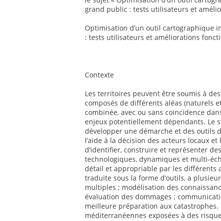
grand public : tests utilisateurs et améli
Optimisation d’un outil cartographique i
: tests utilisateurs et améliorations fonct
Contexte
Les territoires peuvent être soumis à d
composés de différents aléas (naturels e
combinée, avec ou sans coïncidence da
enjeux potentiellement dépendants. Le sta
développer une démarche et des outils d
l’aide à la décision des acteurs locaux et
d’identifier, construire et représenter d
technologiques, dynamiques et multi-éche
détail et appropriable par les différents
traduite sous la forme d’outils, a plusieu
multiples ; modélisation des connaissance
évaluation des dommages ; communicatio
meilleure préparation aux catastrophes.
méditerranéennes exposées à des risques