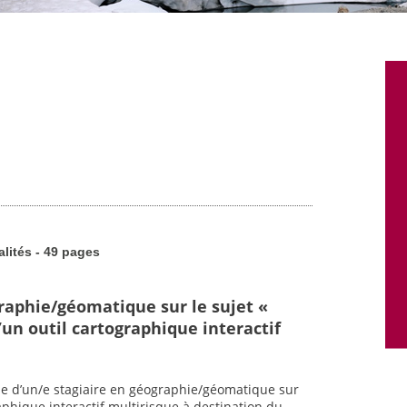
alités - 49 pages
graphie/géomatique sur le sujet «
un outil cartographique interactif
he d’un/e stagiaire en géographie/géomatique sur
raphique interactif multirisque à destination du