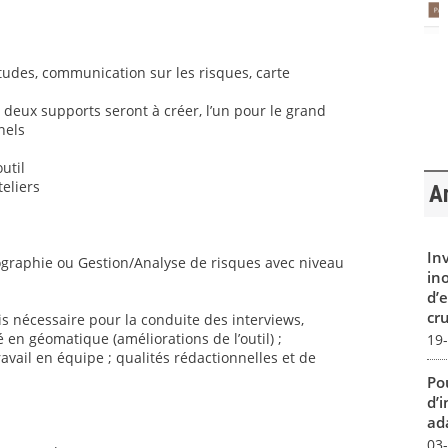
’études, communication sur les risques, carte
 deux supports seront à créer, l’un pour le grand
nels
util
teliers
Ar
In
éographie ou Gestion/Analyse de risques avec niveau
in
d’
cru
s nécessaire pour la conduite des interviews,
 en géomatique (améliorations de l’outil) ;
19
ravail en équipe ; qualités rédactionnelles et de
Pou
d’
ada
03