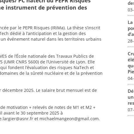
sques/ PC natech du PEPR Risques
des
me instrument de prévention des
03
La
ée par le PEPR Risques (IRiMa). La thèse s’inscrit
pou
ech dédié à l’anticipation et la gestion des
d’a
un événement naturel dans les territoires urbains
28
Cr
VES de l’École nationale des Travaux Publics de
él
EVS (UMR CNRS 5600) de l’Université de Lyon. Elle
qu
n qui fondent l’évaluation des risques NaTech et
Pie
domaines de la sûreté nucléaire et de la prévention
04
r décembre 2025. Le salaire brut mensuel est de
Dé
un
re
e de motivation + relevés de notes de M1 et M2 +
07
l avant le 30 septembre 2025 à
e.largier@asnr.fr et michaelmangeon@gmail.com.