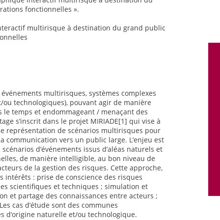
orations fonctionnelles ».
nteractif multirisque à destination du grand public
ionnelles
es événements multirisques, systèmes complexes
t/ou technologiques), pouvant agir de manière
ns le temps et endommageant / menaçant des
ge s’inscrit dans le projet MIRIADE[1] qui vise à
e représentation de scénarios multirisques pour
 la communication vers un public large. L’enjeu est
es scénarios d’événements issus d’aléas naturels et
lles, de manière intelligible, au bon niveau de
 acteurs de la gestion des risques. Cette approche,
rs intérêts : prise de conscience des risques
s scientifiques et techniques ; simulation et
n et partage des connaissances entre acteurs ;
 Les cas d’étude sont des communes
 d’origine naturelle et/ou technologique.