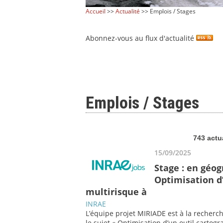
Accueil
>>
Actualité
>> Emplois / Stages
Abonnez-vous au flux d'actualité
Emplois / Stages
743 actu
15/09/2025
Stage : en géo
Optimisation d’
multirisque à
INRAE
L’équipe projet MIRIADE est à la recherc
le sujet « Optimisation d’un outil cartog