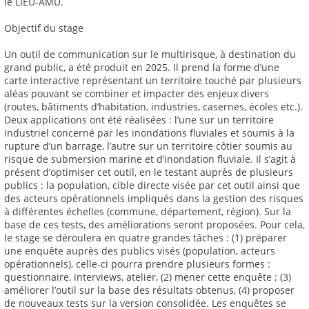
le LIEU-AMU.
Objectif du stage
Un outil de communication sur le multirisque, à destination du
grand public, a été produit en 2025. Il prend la forme d’une
carte interactive représentant un territoire touché par plusieurs
aléas pouvant se combiner et impacter des enjeux divers
(routes, bâtiments d’habitation, industries, casernes, écoles etc.).
Deux applications ont été réalisées : l’une sur un territoire
industriel concerné par les inondations fluviales et soumis à la
rupture d’un barrage, l’autre sur un territoire côtier soumis au
risque de submersion marine et d’inondation fluviale. Il s’agit à
présent d’optimiser cet outil, en le testant auprès de plusieurs
publics : la population, cible directe visée par cet outil ainsi que
des acteurs opérationnels impliqués dans la gestion des risques
à différentes échelles (commune, département, région). Sur la
base de ces tests, des améliorations seront proposées. Pour cela,
le stage se déroulera en quatre grandes tâches : (1) préparer
une enquête auprès des publics visés (population, acteurs
opérationnels), celle-ci pourra prendre plusieurs formes :
questionnaire, interviews, atelier, (2) mener cette enquête ; (3)
améliorer l’outil sur la base des résultats obtenus, (4) proposer
de nouveaux tests sur la version consolidée. Les enquêtes se