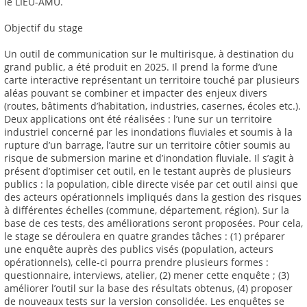
le LIEU-AMU.
Objectif du stage
Un outil de communication sur le multirisque, à destination du
grand public, a été produit en 2025. Il prend la forme d’une
carte interactive représentant un territoire touché par plusieurs
aléas pouvant se combiner et impacter des enjeux divers
(routes, bâtiments d’habitation, industries, casernes, écoles etc.).
Deux applications ont été réalisées : l’une sur un territoire
industriel concerné par les inondations fluviales et soumis à la
rupture d’un barrage, l’autre sur un territoire côtier soumis au
risque de submersion marine et d’inondation fluviale. Il s’agit à
présent d’optimiser cet outil, en le testant auprès de plusieurs
publics : la population, cible directe visée par cet outil ainsi que
des acteurs opérationnels impliqués dans la gestion des risques
à différentes échelles (commune, département, région). Sur la
base de ces tests, des améliorations seront proposées. Pour cela,
le stage se déroulera en quatre grandes tâches : (1) préparer
une enquête auprès des publics visés (population, acteurs
opérationnels), celle-ci pourra prendre plusieurs formes :
questionnaire, interviews, atelier, (2) mener cette enquête ; (3)
améliorer l’outil sur la base des résultats obtenus, (4) proposer
de nouveaux tests sur la version consolidée. Les enquêtes se