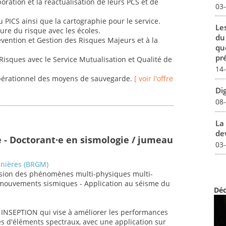
ation et la réactualisation de leurs PCS et de
03
u PICS ainsi que la cartographie pour le service.
Le
re du risque avec les écoles.
du
révention et Gestion des Risques Majeurs et à la
qu
pré
Risques avec le Service Mutualisation et Qualité de
14
 opérationnel des moyens de sauvegarde.
[ voir l'offre
Dig
08
La 
dev
e - Doctorant·e en sismologie / jumeau
03
inières (BRGM)
nsion des phénomènes multi-physiques multi-
 mouvements sismiques - Application au séisme du
Déc
NR INSEPTION qui vise à améliorer les performances
s d'éléments spectraux, avec une application sur