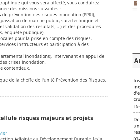
graphique qui vous sera affecté, vous conduirez
née des missions suivantes :
s de prévention des risques inondation (PPRI),
(passation de marché public, suivi technique et
et validation des résultats,... ) et des procédures
us, enquête publique),
 locales pour la prise en compte des risques,
services instructeurs et participation à des
épartemental inondations), intervenant en appui de
Ar
 des crises inondation,
de contentieux.
ique de la cheffe de l'unité Prévention des Risques.
In
in
d’
cru
19
ellule risques majeurs et projets
Dé
un
re
-Mer
07
irection Adjointe au Développement Durable, le/la