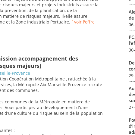
e risques majeurs et projets industriels assure la
 prévention, de la planification, de la
Al
en matière de risques majeurs. Il/elle assure
de 
e et la Zone Industrialo Portuaire.
[ voir l'offre
06
PCS
l’e
30
mission accompagnement des
De
sques majeurs)
con
seille-Provence
29
tion Coopération Métropolitaine , rattachée à la
vices, la Métropole Aix-Marseille-Provence recrute
Au
ent des communes.
de
su
les communes de la Métropole en matière de
27
rs. Vous participez au développement d'une
et d'une culture du risque au sein de la population
Pou
d’
vantes :
ada