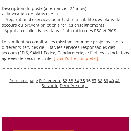
Description du poste (alternance - 24 mois) :
- Elaboration de plans ORSEC
- Préparation d'exercices pour tester la fiabilité des plans de
secours ou prévention et en tirer les enseignements
- Appui aux collectivités dans l'élaboration des PSC et PICS
Le candidat accomplira ses missions en mode projet avec des
différents services de l'Etat, les services responsables des
secours (SDIS, SAMU, Police, Gendarmerie, ect) et les associations
agréées de sécurité civile.
[ voir l'offre complète ]
Première page
Précédente
32
33
34
35
36
37
38
39
40
41
Suivante
Dernière page