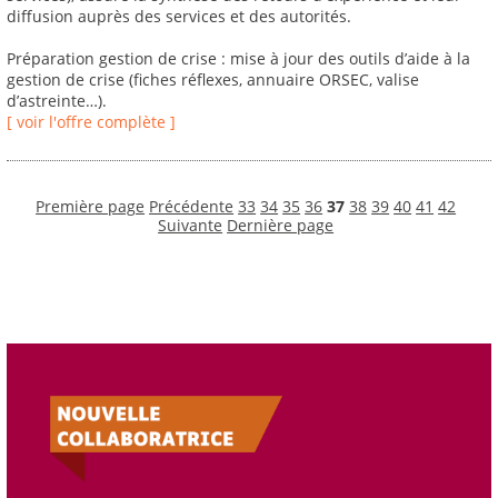
diffusion auprès des services et des autorités.
Préparation gestion de crise : mise à jour des outils d’aide à la
gestion de crise (fiches réflexes, annuaire ORSEC, valise
d’astreinte…).
[ voir l'offre complète ]
Première page
Précédente
33
34
35
36
37
38
39
40
41
42
Suivante
Dernière page