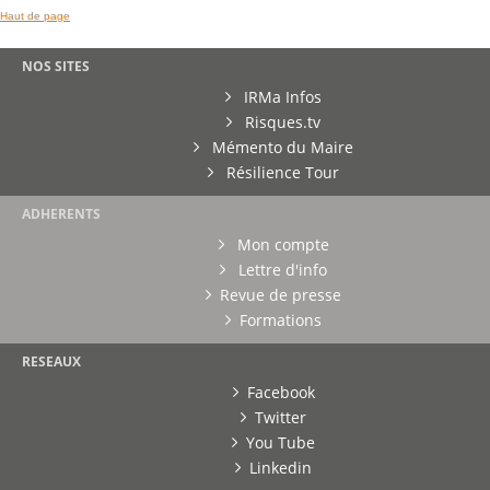
Haut de page
NOS SITES
IRMa Infos
Risques.tv
Mémento du Maire
Résilience Tour
ADHERENTS
Mon compte
Lettre d'info
Revue de presse
Formations
RESEAUX
Facebook
Twitter
You Tube
Linkedin