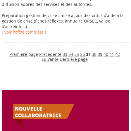
diffusion auprès des services et des autorités.
Préparation gestion de crise : mise à jour des outils d’aide à la
gestion de crise (fiches réflexes, annuaire ORSEC, valise
d’astreinte…).
[ voir l'offre complète ]
Première page
Précédente
33
34
35
36
37
38
39
40
41
42
Suivante
Dernière page