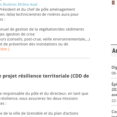
es Rivières Rhône Aval
 Président et du chef de pôle aménagement
en, le(la) technicien(ne) de rivières aura pour
es :
nuel de gestion de la végétation/des sédiments
ges /gestion de crise
ieurs (conseils, post-crue, veille environnementale,…)
nt de prévention des inondations ou de
lète ]
Ar
Dig
08
 projet résilience territoriale (CDD de
Ép
20
la responsable du pôle et du directeur, en tant que
av
 résilience, vous assurerez les deux missions
22
es :
Co
ce de la ville de Grenoble et du plan d’actions
in