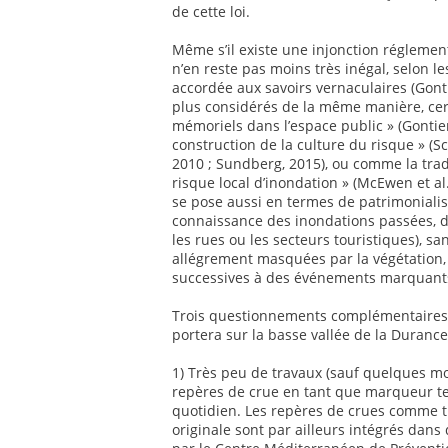
de cette loi.
Même s’il existe une injonction réglement
n’en reste pas moins très inégal, selon le
accordée aux savoirs vernaculaires (Gont
plus considérés de la même manière, ce
mémoriels dans l’espace public » (Gontier
construction de la culture du risque » (
2010 ; Sundberg, 2015), ou comme la trad
risque local d’inondation » (McEwen et al.
se pose aussi en termes de patrimonialisa
connaissance des inondations passées, des
les rues ou les secteurs touristiques), 
allégrement masquées par la végétation, 
successives à des événements marquant
Trois questionnements complémentaires s
portera sur la basse vallée de la Duranc
1) Très peu de travaux (sauf quelques mo
repères de crue en tant que marqueur ter
quotidien. Les repères de crues comme tr
originale sont par ailleurs intégrés dans