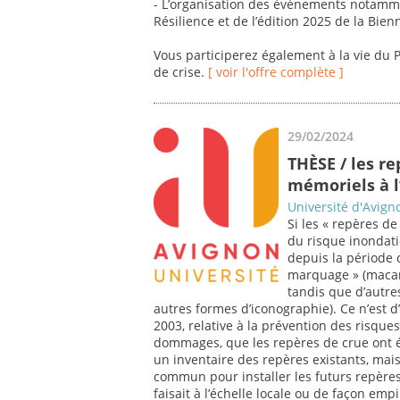
- L’organisation des évènements notamme
Résilience et de l’édition 2025 de la Bien
Vous participerez également à la vie du P
de crise.
[ voir l'offre complète ]
29/02/2024
THÈSE / les r
mémoriels à 
Université d'Avign
Si les « repères d
du risque inondati
depuis la période c
marquage » (macaro
tandis que d’autres
autres formes d’iconographie). Ce n’est d’a
2003, relative à la prévention des risque
dommages, que les repères de crue ont ét
un inventaire des repères existants, mais 
commun pour installer les futurs repères (
faisait à l’échelle locale ou de façon emp