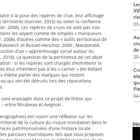
Le
XVI
aire à la pose des repères de crue, leur affichage
ris
s territoires (Garnier, 2015) ou selon la confiance
23
ier, 2008). Les repères de crues ne sont pas non
rtains les voyant comme de simples « marqueurs
Au
, 2008), d’autres comme des « outils territoriaux de
cr
Schoeneich et Busset-Henchoz, 2000 ; Macdonald,
de
uction d’un « apprentissage social autour du
20
, 2018). La question de la pertinence de cet objet
tion : si les repères sont chargés d’entretenir la
 élus n’hésitent pas à les « cacher » (en évitant
Cr
sans même parler des marques qui restent
él
ou qui ont été détruits lors des réparations
qu
s.
Pie
04
ont envisagés dans ce projet de thèse, qui
e – entre Mirabeau et Avignon :
nographies) ont nourri une réflexion sur les
ritorial de la culture du risque inondation dans le
Déc
aces patrimonialisées d’une histoire locale
 des parcours touristiques, tels que ceux proposés