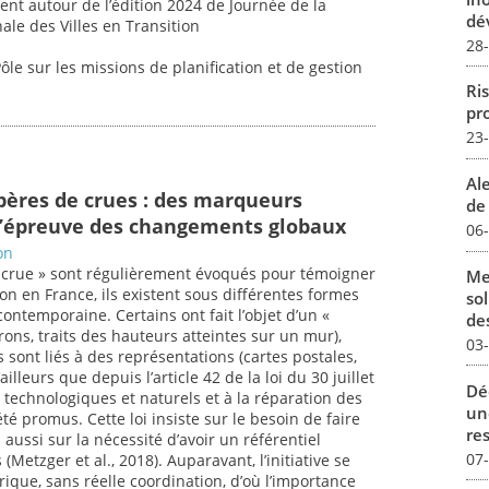
nt autour de l’édition 2024 de Journée de la
dév
nale des Villes en Transition
28
ôle sur les missions de planification et de gestion
Ris
pro
23
Al
epères de crues : des marqueurs
de 
l’épreuve des changements globaux
06
on
e crue » sont régulièrement évoqués pour témoigner
Me
on en France, ils existent sous différentes formes
sol
ontemporaine. Certains ont fait l’objet d’un «
des
ns, traits des hauteurs atteintes sur un mur),
03
 sont liés à des représentations (cartes postales,
illeurs que depuis l’article 42 de la loi du 30 juillet
Dé
s technologiques et naturels et à la réparation des
un
é promus. Cette loi insiste sur le besoin de faire
re
aussi sur la nécessité d’avoir un référentiel
07
Metzger et al., 2018). Auparavant, l’initiative se
irique, sans réelle coordination, d’où l’importance