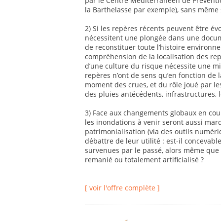
par le Centre Méditerranéen de Préventio
la Barthelasse par exemple), sans même s
2) Si les repères récents peuvent être év
nécessitent une plongée dans une document
de reconstituer toute l’histoire environne
compréhension de la localisation des re
d’une culture du risque nécessite une m
repères n’ont de sens qu’en fonction de la
moment des crues, et du rôle joué par les 
des pluies antécédents, infrastructures, l
3) Face aux changements globaux en cours
les inondations à venir seront aussi marq
patrimonialisation (via des outils numér
débattre de leur utilité : est-il concevabl
survenues par le passé, alors même que
remanié ou totalement artificialisé ?
[ voir l'offre complète ]