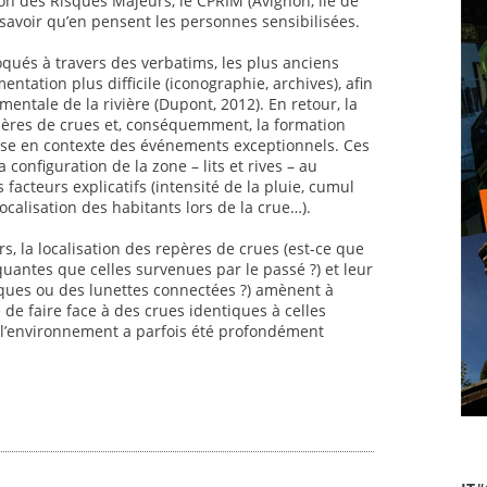
n des Risques Majeurs, le CPRIM (Avignon, île de
avoir qu’en pensent les personnes sensibilisées.
oqués à travers des verbatims, les plus anciens
ation plus difficile (iconographie, archives), afin
mentale de la rivière (Dupont, 2012). En retour, la
pères de crues et, conséquemment, la formation
ise en contexte des événements exceptionnels. Ces
 configuration de la zone – lits et rives – au
facteurs explicatifs (intensité de la pluie, cumul
ocalisation des habitants lors de la crue…).
, la localisation des repères de crues (est-ce que
uantes que celles survenues par le passé ?) et leur
iques ou des lunettes connectées ?) amènent à
e de faire face à des crues identiques à celles
 l’environnement a parfois été profondément