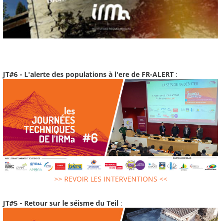
JT#6 - L'alerte des populations à l'ere de FR-ALERT
:
>> REVOIR LES INTERVENTIONS <<
JT#5 - Retour sur le séisme du Teil
: