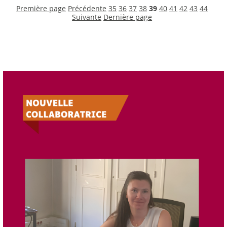
Première page
Précédente
35
36
37
38
39
40
41
42
43
44
Suivante
Dernière page