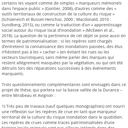
certains les voyant comme de simples « marqueurs mémoriels
dans l’espace public » (Gontier, 2008), d’autres comme des «
outils territoriaux de construction de la culture du risque »
(Schoeneich et Busset-Henchoz, 2000 ; Macdonald, 2010 ;
Sundberg, 2015), ou comme la traduction d’un « apprentissage
social autour du risque local d’inondation » (McEwen et al.,
2018). La question de la pertinence de cet objet se pose aussi en
termes de patrimonialisation : si les repères sont chargés
d’entretenir la connaissance des inondations passées, des élus
n’hésitent pas à les « cacher » (en évitant les rues ou les
secteurs touristiques), sans même parler des marques qui
restent allégrement masquées par la végétation, ou qui ont été
détruits lors des réparations successives à des événements
marquants.
Trois questionnements complémentaires sont envisagés dans ce
projet de thèse, qui portera sur la basse vallée de la Durance –
entre Mirabeau et Avignon :
1) Très peu de travaux (sauf quelques monographies) ont nourri
une réflexion sur les repères de crue en tant que marqueur
territorial de la culture du risque inondation dans le quotidien.
Les repères de crues comme traces patrimonialisées d’une
histoire locale originale sont par ailleurs intégrés dans des