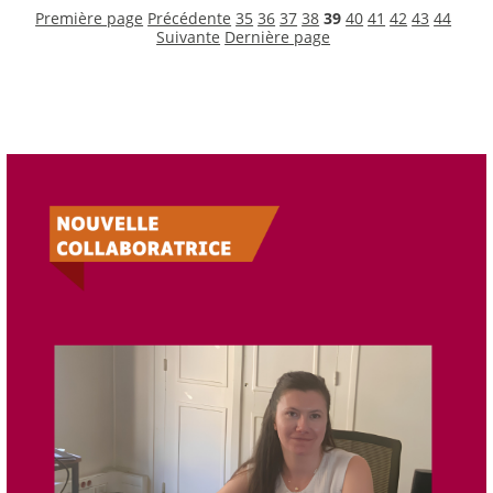
Première page
Précédente
35
36
37
38
39
40
41
42
43
44
Suivante
Dernière page