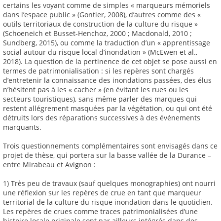
certains les voyant comme de simples « marqueurs mémoriels
dans l’espace public » (Gontier, 2008), d’autres comme des «
outils territoriaux de construction de la culture du risque »
(Schoeneich et Busset-Henchoz, 2000 ; Macdonald, 2010 ;
Sundberg, 2015), ou comme la traduction d’un « apprentissage
social autour du risque local d’inondation » (McEwen et al.,
2018). La question de la pertinence de cet objet se pose aussi en
termes de patrimonialisation : si les repères sont chargés
d’entretenir la connaissance des inondations passées, des élus
n’hésitent pas à les « cacher » (en évitant les rues ou les
secteurs touristiques), sans même parler des marques qui
restent allégrement masquées par la végétation, ou qui ont été
détruits lors des réparations successives à des événements
marquants.
Trois questionnements complémentaires sont envisagés dans ce
projet de thèse, qui portera sur la basse vallée de la Durance –
entre Mirabeau et Avignon :
1) Très peu de travaux (sauf quelques monographies) ont nourri
une réflexion sur les repères de crue en tant que marqueur
territorial de la culture du risque inondation dans le quotidien.
Les repères de crues comme traces patrimonialisées d’une
histoire locale originale sont par ailleurs intégrés dans des