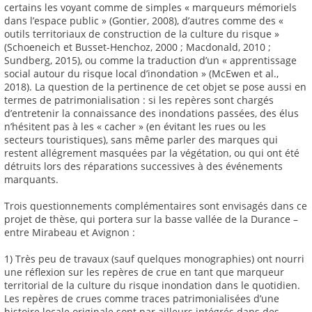
certains les voyant comme de simples « marqueurs mémoriels
dans l’espace public » (Gontier, 2008), d’autres comme des «
outils territoriaux de construction de la culture du risque »
(Schoeneich et Busset-Henchoz, 2000 ; Macdonald, 2010 ;
Sundberg, 2015), ou comme la traduction d’un « apprentissage
social autour du risque local d’inondation » (McEwen et al.,
2018). La question de la pertinence de cet objet se pose aussi en
termes de patrimonialisation : si les repères sont chargés
d’entretenir la connaissance des inondations passées, des élus
n’hésitent pas à les « cacher » (en évitant les rues ou les
secteurs touristiques), sans même parler des marques qui
restent allégrement masquées par la végétation, ou qui ont été
détruits lors des réparations successives à des événements
marquants.
Trois questionnements complémentaires sont envisagés dans ce
projet de thèse, qui portera sur la basse vallée de la Durance –
entre Mirabeau et Avignon :
1) Très peu de travaux (sauf quelques monographies) ont nourri
une réflexion sur les repères de crue en tant que marqueur
territorial de la culture du risque inondation dans le quotidien.
Les repères de crues comme traces patrimonialisées d’une
histoire locale originale sont par ailleurs intégrés dans des