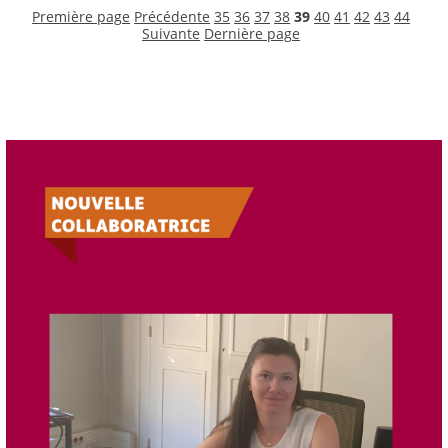
Première page
Précédente
35
36
37
38
39
40
41
42
43
44
Suivante
Dernière page