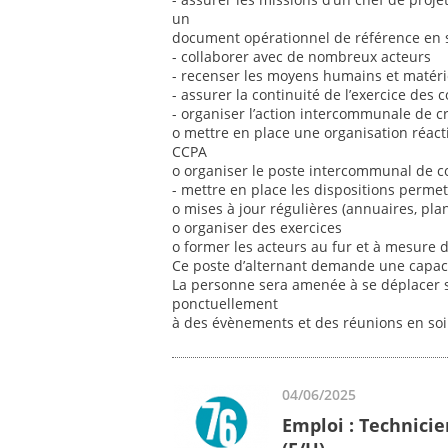
un
document opérationnel de référence en sit
- collaborer avec de nombreux acteurs
- recenser les moyens humains et matér
- assurer la continuité de l’exercice de
- organiser l’action intercommunale de cri
o mettre en place une organisation réactiv
CCPA
o organiser le poste intercommunal de co
- mettre en place les dispositions permett
o mises à jour régulières (annuaires, plans,
o organiser des exercices
o former les acteurs au fur et à mesure des
Ce poste d’alternant demande une capacit
La personne sera amenée à se déplacer sur
ponctuellement
à des évènements et des réunions en so
04/06/2025
Emploi : Technicie