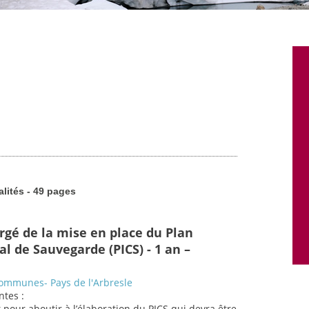
alités - 49 pages
rgé de la mise en place du Plan
 de Sauvegarde (PICS) - 1 an –
mmunes- Pays de l'Arbresle
ntes :
t pour aboutir à l’élaboration du PICS qui devra être