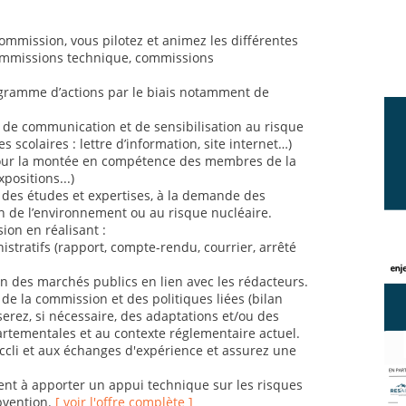
commission, vous pilotez et animez les différentes
commissions technique, commissions
gramme d’actions par le biais notamment de
de communication et de sensibilisation au risque
es scolaires : lettre d’information, site internet…)
our la montée en compétence des membres de la
positions...)
 des études et expertises, à la demande des
on de l’environnement ou au risque nucléaire.
ion en réalisant :
stratifs (rapport, compte-rendu, courrier, arrêté
ion des marchés publics en lien avec les rédacteurs.
é de la commission et des politiques liées (bilan
erez, si nécessaire, des adaptations et/ou des
artementales et au contexte réglementaire actuel.
nccli et aux échanges d'expérience et assurez une
nt à apporter un appui technique sur les risques
ubvention.
[ voir l'offre complète ]