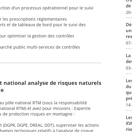
de
uction d’un processus opérationnel pour le suivi
20
r les prescriptions réglementaires
Dé
orts et de tableaux de bord pour le suivi des
un
r optimiser la gestion des contrôles
re
07
marché public multi-services de contrôles
La 
dev
03
Le
t national analyse de risques naturels
du
le
qu
pré
au pôle national RTM (sous la responsabilité
14
ational RTM) et avez pour missions : Expert/e
s de protection risques en montagne :
Le
XVI
t (DGPR, DGPE, DREAL, DDT), superviser les actions
ris
champs techniques relatifs à l'analyse de risque