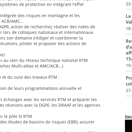
23
systèmes de protection en intégrant l'effet
intégrée des risques en montagne et les
La
, ACB/AMC...
Val
DGPR, action de recherche), réaliser des notes de
18
r lors de colloques nationaux et internationaux
ans son domaine (rédiger et coordonner la
Re
ications, piloter et proposer des actions de
d’
aff
ne)
15
s » au sein du réseau technique national RTM
19
oches Multi-aléas et AMC/ACB...)
 et du suivi des travaux RTM :
Pro
col
tion de leurs programmations annuelle et
27
es échanges avec les services RTM et préparer les
les réunions avec la DGPE, les DRAAF et les agences
ec le pôle SI RTM
Déc
r des études de bassins de risques (EBR), assurer