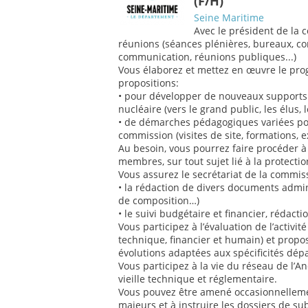
(F/H)
Seine Maritime
Avec le président de la 
réunions (séances plénières, bureaux, 
communication, réunions publiques...)
Vous élaborez et mettez en œuvre le pro
propositions:
• pour développer de nouveaux supports 
nucléaire (vers le grand public, les élus, l
• de démarches pédagogiques variées p
commission (visites de site, formations, ex
Au besoin, vous pourrez faire procéder à
membres, sur tout sujet lié à la protecti
Vous assurez le secrétariat de la commiss
• la rédaction de divers documents admini
de composition…)
• le suivi budgétaire et financier, rédact
Vous participez à l’évaluation de l’activit
technique, financier et humain) et propos
évolutions adaptées aux spécificités dép
Vous participez à la vie du réseau de l’A
vieille technique et réglementaire.
Vous pouvez être amené occasionnelleme
majeurs et à instruire les dossiers de s