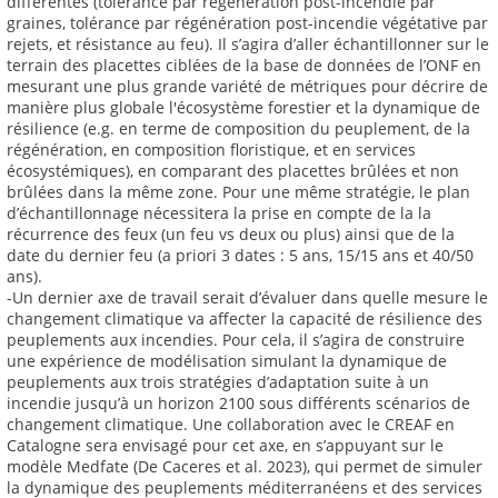
différentes (tolérance par régénération post-incendie par
graines, tolérance par régénération post-incendie végétative par
rejets, et résistance au feu). Il s’agira d’aller échantillonner sur le
terrain des placettes ciblées de la base de données de l’ONF en
mesurant une plus grande variété de métriques pour décrire de
manière plus globale l'écosystème forestier et la dynamique de
résilience (e.g. en terme de composition du peuplement, de la
régénération, en composition floristique, et en services
écosystémiques), en comparant des placettes brûlées et non
brûlées dans la même zone. Pour une même stratégie, le plan
d’échantillonnage nécessitera la prise en compte de la la
récurrence des feux (un feu vs deux ou plus) ainsi que de la
date du dernier feu (a priori 3 dates : 5 ans, 15/15 ans et 40/50
ans).
-Un dernier axe de travail serait d’évaluer dans quelle mesure le
changement climatique va affecter la capacité de résilience des
peuplements aux incendies. Pour cela, il s’agira de construire
une expérience de modélisation simulant la dynamique de
peuplements aux trois stratégies d’adaptation suite à un
incendie jusqu’à un horizon 2100 sous différents scénarios de
changement climatique. Une collaboration avec le CREAF en
Catalogne sera envisagé pour cet axe, en s’appuyant sur le
modèle Medfate (De Caceres et al. 2023), qui permet de simuler
la dynamique des peuplements méditerranéens et des services