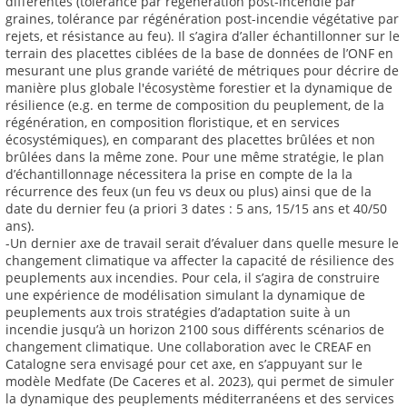
différentes (tolérance par régénération post-incendie par
graines, tolérance par régénération post-incendie végétative par
rejets, et résistance au feu). Il s’agira d’aller échantillonner sur le
terrain des placettes ciblées de la base de données de l’ONF en
mesurant une plus grande variété de métriques pour décrire de
manière plus globale l'écosystème forestier et la dynamique de
résilience (e.g. en terme de composition du peuplement, de la
régénération, en composition floristique, et en services
écosystémiques), en comparant des placettes brûlées et non
brûlées dans la même zone. Pour une même stratégie, le plan
d’échantillonnage nécessitera la prise en compte de la la
récurrence des feux (un feu vs deux ou plus) ainsi que de la
date du dernier feu (a priori 3 dates : 5 ans, 15/15 ans et 40/50
ans).
-Un dernier axe de travail serait d’évaluer dans quelle mesure le
changement climatique va affecter la capacité de résilience des
peuplements aux incendies. Pour cela, il s’agira de construire
une expérience de modélisation simulant la dynamique de
peuplements aux trois stratégies d’adaptation suite à un
incendie jusqu’à un horizon 2100 sous différents scénarios de
changement climatique. Une collaboration avec le CREAF en
Catalogne sera envisagé pour cet axe, en s’appuyant sur le
modèle Medfate (De Caceres et al. 2023), qui permet de simuler
la dynamique des peuplements méditerranéens et des services