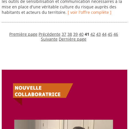
les outils de sensibilisation et communication nécessaires à la
mise en place d'une véritable culture du risque auprès des
habitants et acteurs du territoire.
[ voir l'offre complète ]
Première page
Précédente
37
38
39
40
41
42
43
44
45
46
Suivante
Dernière page