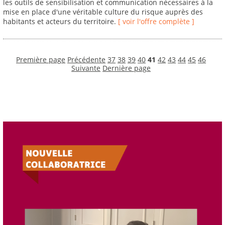
les outils de sensibilisation et communication nécessaires à la
mise en place d'une véritable culture du risque auprès des
habitants et acteurs du territoire.
[ voir l'offre complète ]
Première page
Précédente
37
38
39
40
41
42
43
44
45
46
Suivante
Dernière page