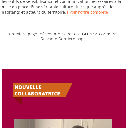
les outils de sensibilisation et communication nécessaires à la
mise en place d'une véritable culture du risque auprès des
habitants et acteurs du territoire.
[ voir l'offre complète ]
Première page
Précédente
37
38
39
40
41
42
43
44
45
46
Suivante
Dernière page