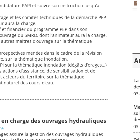
candidature PAPI et suivre son instruction jusqu’à
otage et les comités techniques de la démarche PEP
ur aura la charge,
tif et financier du programme PEP dans son
’ouvrage du SMRD, dont l’animateur aura la charge,
autres maitres d’ouvrage sur la thématique
 prospectives menées dans le cadre de la révision
, sur la thématique inondation,
Ar
API sur la thématique inondation (dégâts d’orages…),
actions d’assistance, de sensibilisation et de
t acteurs du territoire sur la thématique
La 
t naturel des cours d’eau.
dev
03
Me
sol
des
 en charge des ouvrages hydrauliques
03
re
rages assure la gestion des ouvrages hydrauliques
Dé