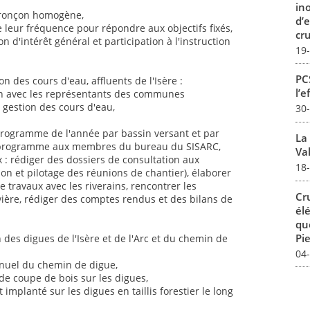
in
 tronçon homogène,
d’
de leur fréquence pour répondre aux objectifs fixés,
cru
n d'intérêt général et participation à l'instruction
19
PCS
 des cours d'eau, affluents de l'Isère :
l’e
lien avec les représentants des communes
 gestion des cours d'eau,
30
 programme de l'année par bassin versant et par
La
u programme aux membres du bureau du SISARC,
Val
 : rédiger des dossiers de consultation aux
18
ion et pilotage des réunions de chantier), élaborer
e travaux avec les riverains, rencontrer les
Cr
vière, rédiger des comptes rendus et des bilans de
él
qu
Pie
des digues de l'Isère et de l'Arc et du chemin de
04
nnuel du chemin de digue,
de coupe de bois sur les digues,
implanté sur les digues en taillis forestier le long