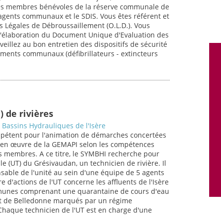
 les membres bénévoles de la réserve communale de
s agents communaux et le SDIS. Vous êtes référent et
s Légales de Débroussaillement (O.L.D.). Vous
z l'élaboration du Document Unique d'Evaluation des
veillez au bon entretien des dispositifs de sécurité
timents communaux (défibrillateurs - extincteurs
 de rivières
 Bassins Hydrauliques de l'Isère
pétent pour l'animation de démarches concertées
e en œuvre de la GEMAPI selon les compétences
s membres. A ce titre, le SYMBHI recherche pour
ale (UT) du Grésivaudan, un technicien de rivière. Il
nsable de l'unité au sein d'une équipe de 5 agents
ire d'actions de l'UT concerne les affluents de l'Isère
mmunes comprenant une quarantaine de cours d'eau
et de Belledonne marqués par un régime
Chaque technicien de l'UT est en charge d'une