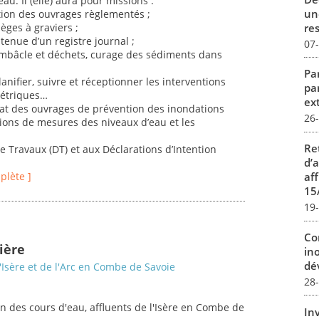
u. Il (elle) aura pour missions :
un
tion des ouvrages règlementés ;
re
èges à graviers ;
 tenue d’un registre journal ;
07
, embâcle et déchets, curage des sédiments dans
Par
anifier, suivre et réceptionner les interventions
pa
métriques…
ex
tat des ouvrages de prévention des inondations
26
ions de mesures des niveaux d’eau et les
Re
e Travaux (DT) et aux Déclarations d’Intention
d’
aff
mplète ]
15
19
Co
ière
in
dév
'Isère et de l'Arc en Combe de Savoie
28
 des cours d'eau, affluents de l'Isère en Combe de
In