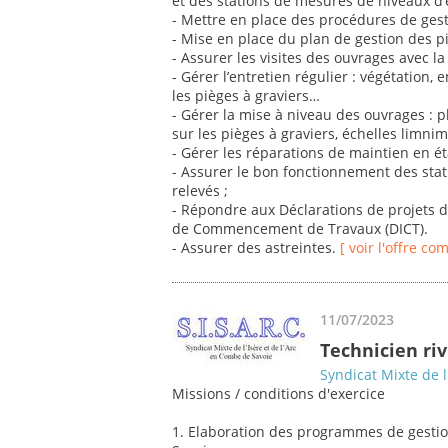
et des stations de mesures de niveaux d’ea
- Mettre en place des procédures de ges
- Mise en place du plan de gestion des pi
- Assurer les visites des ouvrages avec la
- Gérer l’entretien régulier : végétation
les pièges à graviers…
- Gérer la mise à niveau des ouvrages : pl
sur les pièges à graviers, échelles limni
- Gérer les réparations de maintien en é
- Assurer le bon fonctionnement des stat
relevés ;
- Répondre aux Déclarations de projets d
de Commencement de Travaux (DICT).
- Assurer des astreintes.
[ voir l'offre co
11/07/2023
Technicien riv
Syndicat Mixte de l
Missions / conditions d'exercice
1. Elaboration des programmes de gestion