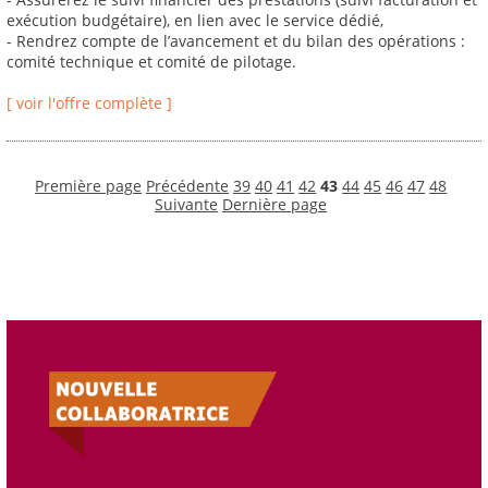
exécution budgétaire), en lien avec le service dédié,
- Rendrez compte de l’avancement et du bilan des opérations :
comité technique et comité de pilotage.
[ voir l'offre complète ]
Première page
Précédente
39
40
41
42
43
44
45
46
47
48
Suivante
Dernière page