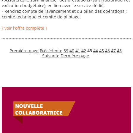
exécution budgétaire), en lien avec le service dédié,
- Rendrez compte de l’avancement et du bilan des opérations :
comité technique et comité de pilotage.
[ voir l'offre complète ]
Première page
Précédente
39
40
41
42
43
44
45
46
47
48
Suivante
Dernière page