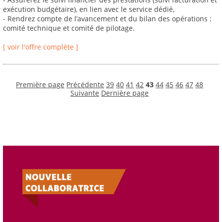
exécution budgétaire), en lien avec le service dédié,
- Rendrez compte de l’avancement et du bilan des opérations :
comité technique et comité de pilotage.
[ voir l'offre complète ]
Première page
Précédente
39
40
41
42
43
44
45
46
47
48
Suivante
Dernière page