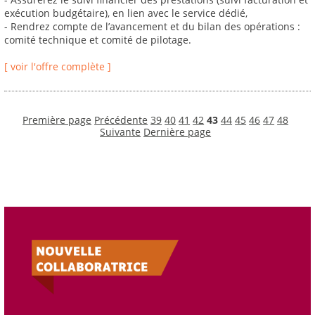
exécution budgétaire), en lien avec le service dédié,
- Rendrez compte de l’avancement et du bilan des opérations :
comité technique et comité de pilotage.
[ voir l'offre complète ]
Première page
Précédente
39
40
41
42
43
44
45
46
47
48
Suivante
Dernière page