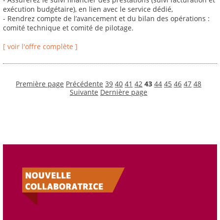
exécution budgétaire), en lien avec le service dédié,
- Rendrez compte de l’avancement et du bilan des opérations :
comité technique et comité de pilotage.
[ voir l'offre complète ]
Première page
Précédente
39
40
41
42
43
44
45
46
47
48
Suivante
Dernière page