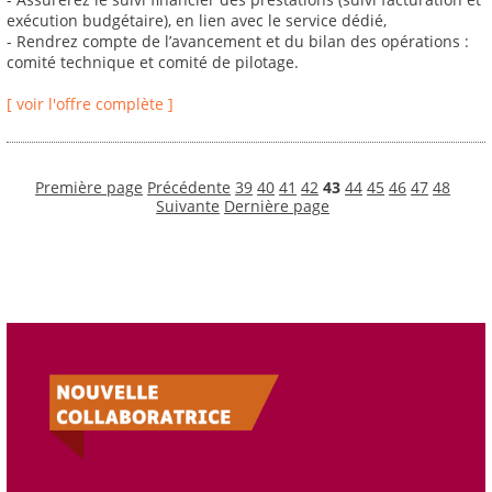
exécution budgétaire), en lien avec le service dédié,
- Rendrez compte de l’avancement et du bilan des opérations :
comité technique et comité de pilotage.
[ voir l'offre complète ]
Première page
Précédente
39
40
41
42
43
44
45
46
47
48
Suivante
Dernière page