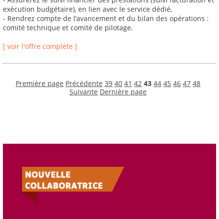
exécution budgétaire), en lien avec le service dédié,
- Rendrez compte de l’avancement et du bilan des opérations :
comité technique et comité de pilotage.
[ voir l'offre complète ]
Première page
Précédente
39
40
41
42
43
44
45
46
47
48
Suivante
Dernière page