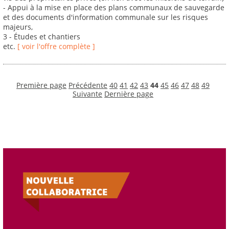
- Appui à la mise en place des plans communaux de sauvegarde
et des documents d'information communale sur les risques
majeurs,
3 - Études et chantiers
etc.
[ voir l'offre complète ]
Première page
Précédente
40
41
42
43
44
45
46
47
48
49
Suivante
Dernière page